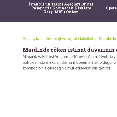
ize dalan
İstanbul'un Tarihi Ağaçları Dijital
ik keşife
Pasaportla Korunacak: Risklere
Opera
Karşı MR'lı Önlem
Anasayfa
Arkeoloji Fotoğraf Galerileri
Mardin'de 
Mardin'de çöken istinat duvarının 
Mimarlık Fakültesi Araştırma Görevlisi Asım Dilveli de y
baktıklarında mekanın Osmanlı dönemine ait olduğunu tah
zeminde bir iz çıkacağını umut ettiklerini dile getirdi.