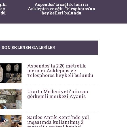
gibi
Aspendos'ta sağlık tanrısı
TTK'nın
saç
Asklepios ve oğlu Telesphoros'un
Sözlüğün
zdü
heykelleri bulundu
SON EKLENEN GALERILER
Aspendos'ta 2,20 metrelik
mermer Asklepios ve
Telesphoros heykeli bulundu
Urartu Medeniyeti'nin son
görkemli merkezi Ayanis
Sardes Antik Kenti'nde yol
inşaatında kullanılmış 2
metrelik anıtsal heykel