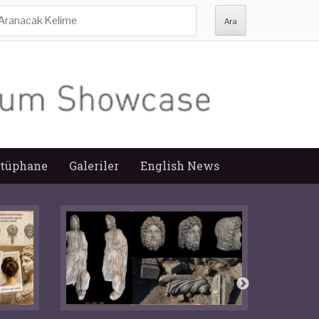
ra:
tüphane
Galeriler
English News