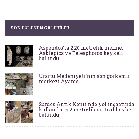
SON EKLENEN GALERILER
Aspendos'ta 2,20 metrelik mermer
Asklepios ve Telesphoros heykeli
bulundu
Urartu Medeniyeti'nin son görkemli
merkezi Ayanis
Sardes Antik Kenti'nde yol inşaatında
kullanılmış 2 metrelik anıtsal heykel
bulundu