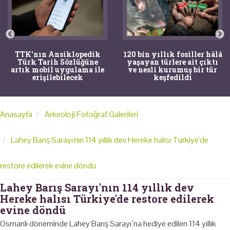
TTK'nın Ansiklopedik
120 bin yıllık fosiller hâlâ
Türk Tarih Sözlüğüne
yaşayan türlere ait çıktı
artık mobil uygulama ile
ve nesli kurumuş bir tür
erişilebilecek
keşfedildi
Anasayfa
Arkeoloji Fotoğraf Galerileri
Lahey Barış Sarayı'nın 114 yıllık dev Hereke halısı Türkiye'de
restore edilerek evine döndü
Lahey Barış Sarayı'nın 114 yıllık dev
Hereke halısı Türkiye'de restore edilerek
evine döndü
Osmanlı döneminde Lahey Barış Sarayı`na hediye edilen 114 yıllık