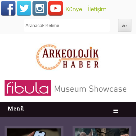
Künye
|
İletişim
Ara:
Menü