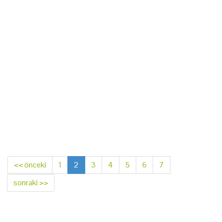
<< önceki
1
2
3
4
5
6
7
sonraki >>