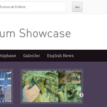
ra:
tüphane
Galeriler
English News