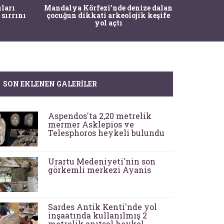
İstanbul
ıları
Mandalya Körfezi’nde denize dalan
Pasapo
 sırrını
çocuğun dikkati arkeolojik keşife
yol açtı
SON EKLENEN GALERILER
Aspendos'ta 2,20 metrelik
mermer Asklepios ve
Telesphoros heykeli bulundu
Urartu Medeniyeti'nin son
görkemli merkezi Ayanis
Sardes Antik Kenti'nde yol
inşaatında kullanılmış 2
metrelik anıtsal heykel