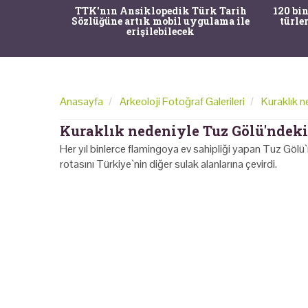
nrısı
TTK'nın Ansiklopedik Türk Tarih
120 bin
horos'un
Sözlüğüne artık mobil uygulama ile
türle
du
erişilebilecek
Anasayfa
Arkeoloji Fotoğraf Galerileri
Kuraklık n
Kuraklık nedeniyle Tuz Gölü'ndeki
Her yıl binlerce flamingoya ev sahipliği yapan Tuz Gölü`n
rotasını Türkiye`nin diğer sulak alanlarına çevirdi.