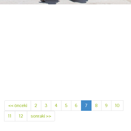
<< önceki
2
3
4
5
6
7
8
9
10
11
12
sonraki >>