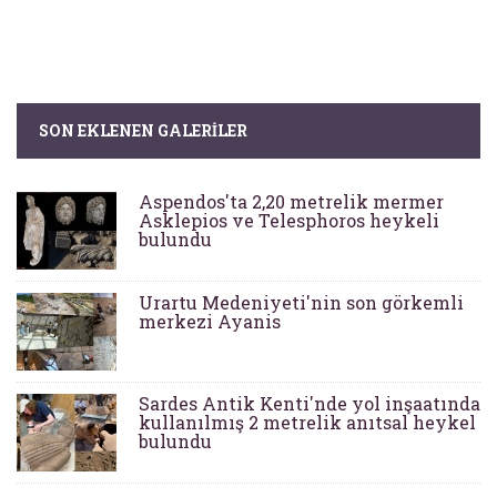
SON EKLENEN GALERILER
Aspendos'ta 2,20 metrelik mermer
Asklepios ve Telesphoros heykeli
bulundu
Urartu Medeniyeti'nin son görkemli
merkezi Ayanis
Sardes Antik Kenti'nde yol inşaatında
kullanılmış 2 metrelik anıtsal heykel
bulundu