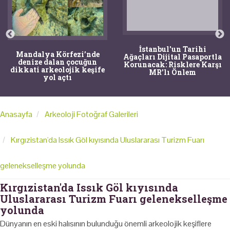
Mandalya Körfezi’nde
İstanbul'un Tarihi
denize dalan çocuğun
Ağaçları Dijital Pasaportla
dikkati arkeolojik keşife
Korunacak: Risklere Karşı
yol açtı
MR'lı Önlem
Anasayfa
Arkeoloji Fotoğraf Galerileri
Kırgızistan'da Issık Göl kıyısında Uluslararası Turizm Fuarı
gelenekselleşme yolunda
Kırgızistan'da Issık Göl kıyısında
Uluslararası Turizm Fuarı gelenekselleşme
yolunda
Dünyanın en eski halısının bulunduğu önemli arkeolojik keşiflere