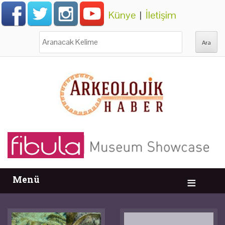
Künye
|
İletişim
Ara:
Menü