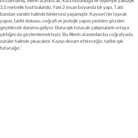
bozulmamış, fillerin atasına ait, kafa bütünlüğü ve dişleriyle yaklaşık
3,5 metrelik fosil bulundu. Yani 2 insan boyunda bir yapı. Tabi
bundan sürüler halinde binlercesi yaşamıştır. Kayseri`nin toprak
yapısı, tarihi dokusu, coğrafi ve jeolojik yapısı yeniden gözden
geçirilecek duruma geliyor. Buna ışık tutacak çalışmaların ortaya
çıktığını da gözlemlemekteyiz. Bu fillerin atasından bu coğrafyada
sürüler halinde çıkacaktır. Kazıyı devam ettireceğiz, tarihe ışık
tutacağız."