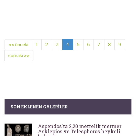
<< önceki
1
2
3
4
5
6
7
8
9
sonraki >>
SON EKLENEN GALERILER
Aspendos'ta 2,20 metrelik mermer
Asklepios ve Telesphoros heykeli