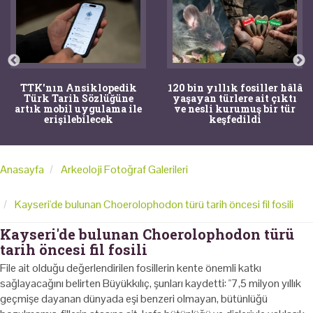
TTK'nın Ansiklopedik
120 bin yıllık fosiller hâlâ
Türk Tarih Sözlüğüne
yaşayan türlere ait çıktı
artık mobil uygulama ile
ve nesli kurumuş bir tür
erişilebilecek
keşfedildi
Anasayfa
Arkeoloji Fotoğraf Galerileri
Kayseri'de bulunan Choerolophodon türü tarih öncesi fil fosili
Kayseri'de bulunan Choerolophodon türü
tarih öncesi fil fosili
File ait olduğu değerlendirilen fosillerin kente önemli katkı
sağlayacağını belirten Büyükkılıç, şunları kaydetti: "7,5 milyon yıllık
geçmişe dayanan dünyada eşi benzeri olmayan, bütünlüğü