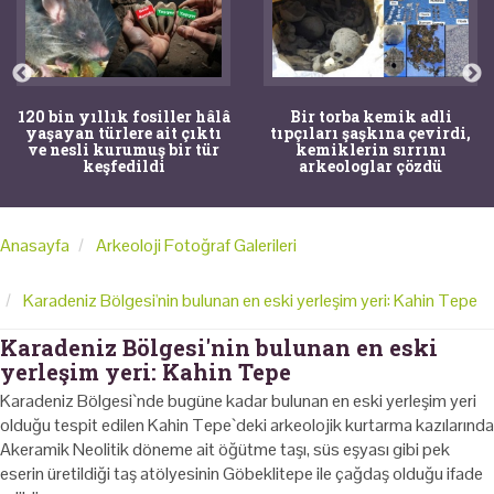
120 bin yıllık fosiller hâlâ
Bir torba kemik adli
yaşayan türlere ait çıktı
tıpçıları şaşkına çevirdi,
ve nesli kurumuş bir tür
kemiklerin sırrını
keşfedildi
arkeologlar çözdü
Anasayfa
Arkeoloji Fotoğraf Galerileri
Karadeniz Bölgesi'nin bulunan en eski yerleşim yeri: Kahin Tepe
Karadeniz Bölgesi'nin bulunan en eski
yerleşim yeri: Kahin Tepe
Karadeniz Bölgesi`nde bugüne kadar bulunan en eski yerleşim yeri
olduğu tespit edilen Kahin Tepe`deki arkeolojik kurtarma kazılarında
Akeramik Neolitik döneme ait öğütme taşı, süs eşyası gibi pek
eserin üretildiği taş atölyesinin Göbeklitepe ile çağdaş olduğu ifade