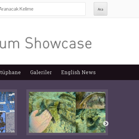
ra:
tüphane
Galeriler
English News