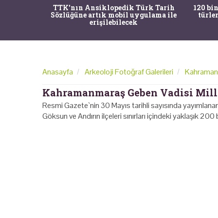
nrısı
TTK'nın Ansiklopedik Türk Tarih
120 bin
horos'un
Sözlüğüne artık mobil uygulama ile
türle
du
erişilebilecek
Anasayfa
Arkeoloji Fotoğraf Galerileri
Kahramanma
Kahramanmaraş Geben Vadisi Milli 
Resmi Gazete`nin 30 Mayıs tarihli sayısında yayımlanan 
Göksun ve Andırın ilçeleri sınırları içindeki yaklaşık 2