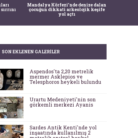
İstanbul
ıları
Mandalya Körfezi’nde denize dalan
Pasapo
 sırrını
çocuğun dikkati arkeolojik keşife
yol açtı
SON EKLENEN GALERILER
Aspendos'ta 2,20 metrelik
mermer Asklepios ve
Telesphoros heykeli bulundu
Urartu Medeniyeti'nin son
görkemli merkezi Ayanis
Sardes Antik Kenti'nde yol
inşaatında kullanılmış 2
metrelik anıtsal heykel