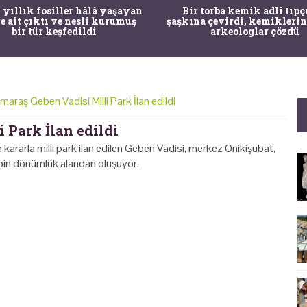
 yıllık fosiller hâlâ yaşayan
Bir torba kemik adli tıpç
re ait çıktı ve nesli kurumuş
şaşkına çevirdi, kemiklerin
bir tür keşfedildi
arkeologlar çözdü
raş Geben Vadisi Milli Park İlan edildi
Park İlan edildi
kararla milli park ilan edilen Geben Vadisi, merkez Onikişubat,
00 bin dönümlük alandan oluşuyor.