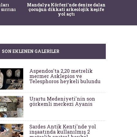
İstanbul
ıları
Mandalya Körfezi’nde denize dalan
Pasapo
 sırrını
çocuğun dikkati arkeolojik keşife
yol açtı
SON EKLENEN GALERILER
Aspendos'ta 2,20 metrelik
mermer Asklepios ve
Telesphoros heykeli bulundu
Urartu Medeniyeti'nin son
görkemli merkezi Ayanis
Sardes Antik Kenti'nde yol
inşaatında kullanılmış 2
metrelik anıtsal heykel