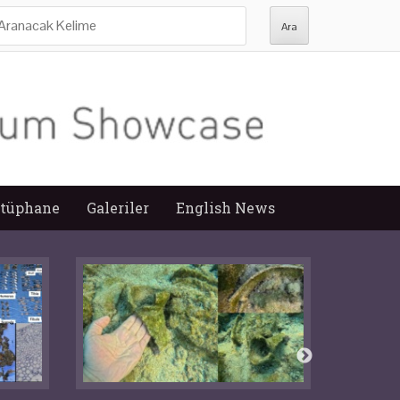
ra:
tüphane
Galeriler
English News