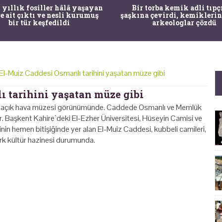
 yıllık fosiller hâlâ yaşayan
Bir torba kemik adli tıpç
re ait çıktı ve nesli kurumuş
şaşkına çevirdi, kemiklerin
bir tür keşfedildi
arkeologlar çözdü
 El-Muiz Caddesi Osmanlı tarihini yaşatan müze gibi
ı tarihini yaşatan müze gibi
 bir açık hava müzesi görünümünde. Caddede Osmanlı ve Memlük
or. Başkent Kahire`deki El-Ezher Üniversitesi, Hüseyin Camisi ve
esinin hemen bitişiğinde yer alan El-Muiz Caddesi, kubbeli camileri,
Türk kültür hazinesi durumunda.