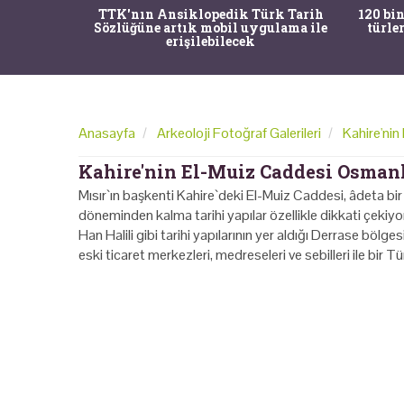
nrısı
TTK'nın Ansiklopedik Türk Tarih
120 bin
horos'un
Sözlüğüne artık mobil uygulama ile
türle
du
erişilebilecek
Anasayfa
Arkeoloji Fotoğraf Galerileri
Kahire'nin
Kahire'nin El-Muiz Caddesi Osmanl
Mısır`ın başkenti Kahire`deki El-Muiz Caddesi, âdeta
döneminden kalma tarihi yapılar özellikle dikkati çekiy
Han Halili gibi tarihi yapılarının yer aldığı Derrase bölg
eski ticaret merkezleri, medreseleri ve sebilleri ile bir 