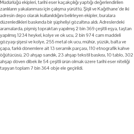
Müdürlüğü ekipleri, tarihi eser kaçakçılığı yaptığı değerlendirilen
zanlıların yakalanması için çalışma yürüttü. Şişli ve Kağıthane`de iki
adresin depo olarak kullanıldığını belirleyen ekipler, buralara
düzenledikleri baskında bir şüpheliyi gözaltına aldı. Adreslerdeki
aramalarda, pişmiş topraktan yapılmış 2 bin 369 çeşitli eşya, taştan
yapılmış 1234 heykel, kolye ve ok ucu, 2 bin 974 cam maddeli
gözyaşı şişesi ve kolye, 255 metal ok ucu, mühür, yüzük, balta ve
çapa, farklı dönemlere ait 13 seramik parçası, 110 etnografik kahve
öğütücüsü, 20 ahşap sandık, 23 ahşap tekstil baskısı, 10 tablo, 302
ahşap döven dibek ile 54 çeşitli ürün olmak üzere tarihi eser niteliği
taşıyan toplam 7 bin 364 obje ele geçirildi.