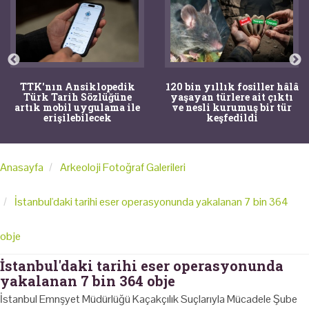
TTK'nın Ansiklopedik
120 bin yıllık fosiller hâlâ
Türk Tarih Sözlüğüne
yaşayan türlere ait çıktı
artık mobil uygulama ile
ve nesli kurumuş bir tür
erişilebilecek
keşfedildi
Anasayfa
Arkeoloji Fotoğraf Galerileri
İstanbul'daki tarihi eser operasyonunda yakalanan 7 bin 364
obje
İstanbul'daki tarihi eser operasyonunda
yakalanan 7 bin 364 obje
İstanbul Emnşyet Müdürlüğü Kaçakçılık Suçlarıyla Mücadele Şube