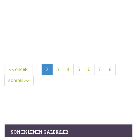
<< önceki
1
2
3
4
5
6
7
8
sonraki >>
SON EKLENEN GALERILER