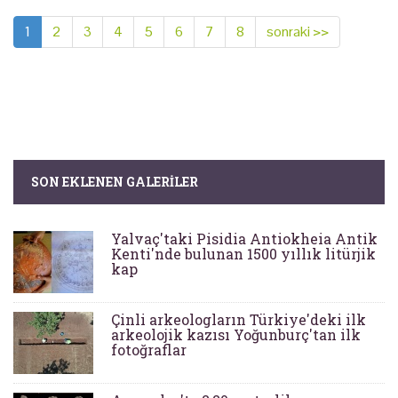
1
2
3
4
5
6
7
8
sonraki >>
SON EKLENEN GALERILER
Yalvaç'taki Pisidia Antiokheia Antik
Kenti'nde bulunan 1500 yıllık litürjik
kap
Çinli arkeologların Türkiye'deki ilk
arkeolojik kazısı Yoğunburç'tan ilk
fotoğraflar