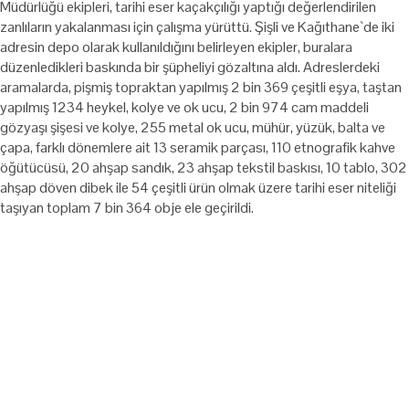
Müdürlüğü ekipleri, tarihi eser kaçakçılığı yaptığı değerlendirilen
zanlıların yakalanması için çalışma yürüttü. Şişli ve Kağıthane`de iki
adresin depo olarak kullanıldığını belirleyen ekipler, buralara
düzenledikleri baskında bir şüpheliyi gözaltına aldı. Adreslerdeki
aramalarda, pişmiş topraktan yapılmış 2 bin 369 çeşitli eşya, taştan
yapılmış 1234 heykel, kolye ve ok ucu, 2 bin 974 cam maddeli
gözyaşı şişesi ve kolye, 255 metal ok ucu, mühür, yüzük, balta ve
çapa, farklı dönemlere ait 13 seramik parçası, 110 etnografik kahve
öğütücüsü, 20 ahşap sandık, 23 ahşap tekstil baskısı, 10 tablo, 302
ahşap döven dibek ile 54 çeşitli ürün olmak üzere tarihi eser niteliği
taşıyan toplam 7 bin 364 obje ele geçirildi.