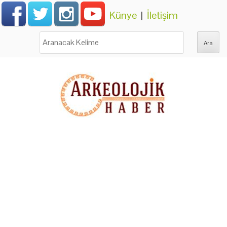
Künye
|
İletişim
Ara: