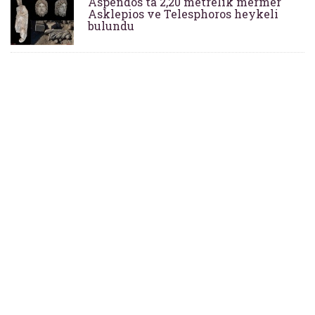
Aspendos'ta 2,20 metrelik mermer
Asklepios ve Telesphoros heykeli
bulundu