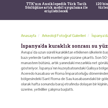
nrısı
TTK'nın Ansiklopedik Türk Tarih
120 bin
horos'un
Sözlüğüne artık mobil uygulama ile
türle
du
erişilebilecek
Anasayfa
Arkeoloji Fotoğraf Galerileri
İspanya'da
İspanya'da kuraklık sonrası su yüz
Avrupa`da uzun süreli kuraklıktan etkilenen ülkelerin ba
bazı yerlerde tarihi eserleri gün yüzüne çıkarttı. Son 50
manastırın bütünü, artık yanındaki mezarlıkla net görülür
gösteriyor. İspanya`nın kuzeybatısındaki Galisya bölges
Aceredo kasabası ve Roma İmparatorluğu döneminden k
bölgesindeki Sant Roma de Sau kasabasındaki bir göletin
olarak hafta sonunda baraj etrafında dolaşan bir kişin
üzerine, yetkililer çalışma başlattı.