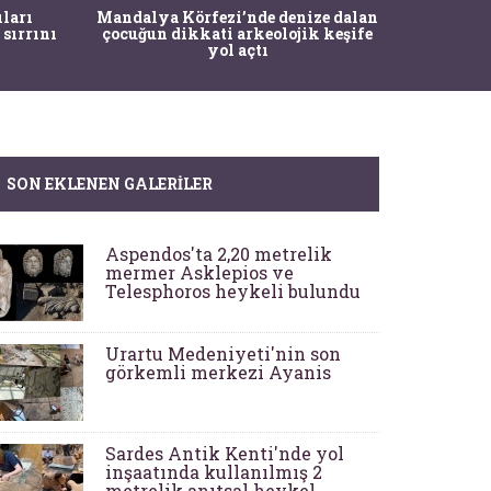
İstanbul
ıları
Mandalya Körfezi’nde denize dalan
Pasapo
 sırrını
çocuğun dikkati arkeolojik keşife
yol açtı
SON EKLENEN GALERILER
Aspendos'ta 2,20 metrelik
mermer Asklepios ve
Telesphoros heykeli bulundu
Urartu Medeniyeti'nin son
görkemli merkezi Ayanis
Sardes Antik Kenti'nde yol
inşaatında kullanılmış 2
metrelik anıtsal heykel