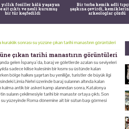
 yıllık fosiller hâlâ yaşayan
Bir torba kemik adli tıpç
re ait çıktı ve nesli kurumuş
şaşkına çevirdi, kemiklerin
bir tür keşfedildi
arkeologlar çözdü
 kuraklık sonrası su yüzüne çıkan tarihi manastırın görüntüleri
üne çıkan tarihi manastırın görüntüleri
şında gelen İspanya`da, baraj ve göletlerde azalan su seviyeleri
 yılda sadece kilise kulesinin bir kısmı su üstünde kalan
ken bölge halkını şaşırtan bu yeniliğe, turistler de büyük ilgi
indeki Limia Nehri üzerinde baraj sularının altında kalan
alma antik bir askeri kamp alanından sonra, Katalonya
 suların çekilmesiyle tarihi bir manastır ortaya çıktı. Son
in, su yüzeyinde Roma dönemine ait bir sütun başı görmesi