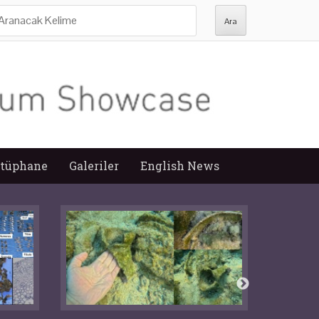
ra:
tüphane
Galeriler
English News