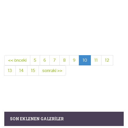
<< önceki
5
6
7
8
9
10
11
12
13
14
15
sonraki >>
SON EKLENEN GALERILER