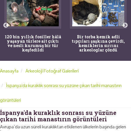
120 bin yıllık fosiller hâlâ
Bir torba kemik adli
yaşayan türlere ait çıktı
tıpçıları şaşkına çevirdi,
ve nesli kurumuş bir tür
kemiklerin sırrını
keşfedildi
arkeologlar çözdü
Anasayfa
Arkeoloji Fotoğraf Galerileri
İspanya'da kuraklık sonrası su yüzüne çıkan tarihi manastırın
görüntüleri
İspanya'da kuraklık sonrası su yüzüne
çıkan tarihi manastırın görüntüleri
Avrupa`da uzun süreli kuraklıktan etkilenen ülkelerin başında gelen