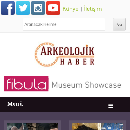
Künye
|
İletişim
Ara:
Menü