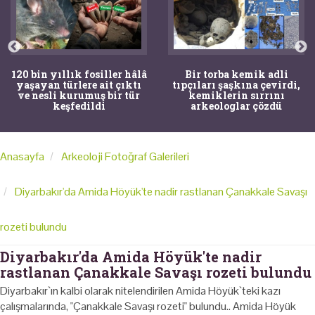
120 bin yıllık fosiller hâlâ
Bir torba kemik adli
yaşayan türlere ait çıktı
tıpçıları şaşkına çevirdi,
ve nesli kurumuş bir tür
kemiklerin sırrını
keşfedildi
arkeologlar çözdü
Anasayfa
Arkeoloji Fotoğraf Galerileri
Diyarbakır'da Amida Höyük'te nadir rastlanan Çanakkale Savaşı
rozeti bulundu
Diyarbakır'da Amida Höyük'te nadir
rastlanan Çanakkale Savaşı rozeti bulundu
Diyarbakır`ın kalbi olarak nitelendirilen Amida Höyük`teki kazı
çalışmalarında, "Çanakkale Savaşı rozeti" bulundu.. Amida Höyük