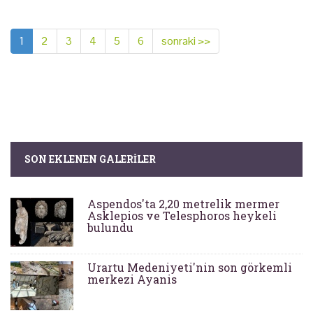
1
2
3
4
5
6
sonraki >>
SON EKLENEN GALERILER
Aspendos'ta 2,20 metrelik mermer
Asklepios ve Telesphoros heykeli
bulundu
Urartu Medeniyeti'nin son görkemli
merkezi Ayanis