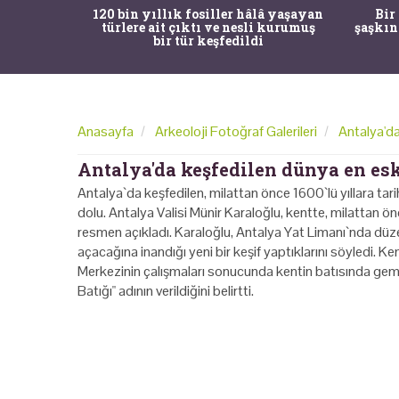
ürk Tarih
120 bin yıllık fosiller hâlâ yaşayan
Bir
gulama ile
türlere ait çıktı ve nesli kurumuş
şaşkın
bir tür keşfedildi
Anasayfa
Arkeoloji Fotoğraf Galerileri
Antalya'da
Antalya'da keşfedilen dünya en esk
Antalya`da keşfedilen, milattan önce 1600`lü yıllara tari
dolu. Antalya Valisi Münir Karaloğlu, kentte, milattan ö
resmen açıkladı. Karaloğlu, Antalya Yat Limanı`nda düzen
açacağına inandığı yeni bir keşif yaptıklarını söyledi. K
Merkezinin çalışmaları sonucunda kentin batısında gemi
Batığı" adının verildiğini belirtti.