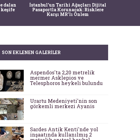
Ma
e dalan
İstanbul'un Tarihi Ağaçları Dijital
Operasy
 keşife
Pasaportla Korunacak: Risklere
M
Karşı MR'lı Önlem
SON EKLENEN GALERILER
Aspendos'ta 2,20 metrelik
mermer Asklepios ve
Telesphoros heykeli bulundu
Urartu Medeniyeti'nin son
görkemli merkezi Ayanis
Sardes Antik Kenti'nde yol
inşaatında kullanılmış 2
metrelik anıtsal heykel