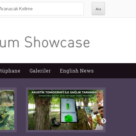
ra:
tüphane
Galeriler
English News