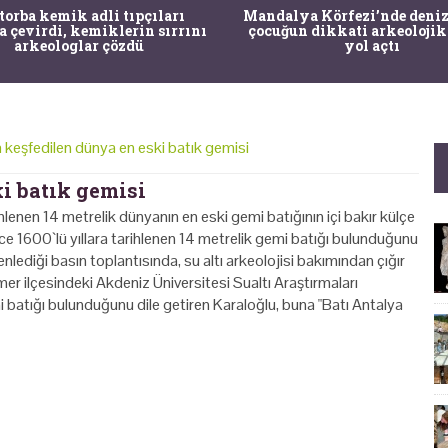
 torba kemik adli tıpçıları
Mandalya Körfezi’nde deniz
a çevirdi, kemiklerin sırrını
çocuğun dikkati arkeolojik
arkeologlar çözdü
yol açtı
 keşfedilen dünya en eski batık gemisi
i batık gemisi
hlenen 14 metrelik dünyanın en eski gemi batığının içi bakır külçe
nce 1600`lü yıllara tarihlenen 14 metrelik gemi batığı bulunduğunu
lediği basın toplantısında, su altı arkeolojisi bakımından çığır
emer ilçesindeki Akdeniz Üniversitesi Sualtı Araştırmaları
 batığı bulunduğunu dile getiren Karaloğlu, buna "Batı Antalya