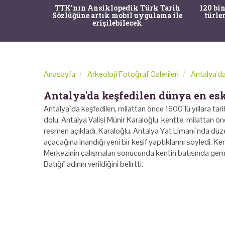
nrısı
TTK'nın Ansiklopedik Türk Tarih
120 bin
horos'un
Sözlüğüne artık mobil uygulama ile
türle
du
erişilebilecek
Anasayfa
Arkeoloji Fotoğraf Galerileri
Antalya'da
Antalya'da keşfedilen dünya en esk
Antalya`da keşfedilen, milattan önce 1600`lü yıllara tari
dolu. Antalya Valisi Münir Karaloğlu, kentte, milattan ö
resmen açıkladı. Karaloğlu, Antalya Yat Limanı`nda düzen
açacağına inandığı yeni bir keşif yaptıklarını söyledi. K
Merkezinin çalışmaları sonucunda kentin batısında gemi
Batığı" adının verildiğini belirtti.