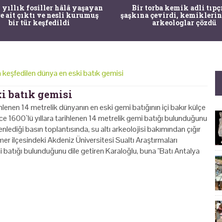
 yıllık fosiller hâlâ yaşayan
Bir torba kemik adli tıpç
re ait çıktı ve nesli kurumuş
şaşkına çevirdi, kemiklerin
bir tür keşfedildi
arkeologlar çözdü
 keşfedilen dünya en eski batık gemisi
i batık gemisi
hlenen 14 metrelik dünyanın en eski gemi batığının içi bakır külçe
nce 1600`lü yıllara tarihlenen 14 metrelik gemi batığı bulunduğunu
lediği basın toplantısında, su altı arkeolojisi bakımından çığır
emer ilçesindeki Akdeniz Üniversitesi Sualtı Araştırmaları
 batığı bulunduğunu dile getiren Karaloğlu, buna "Batı Antalya