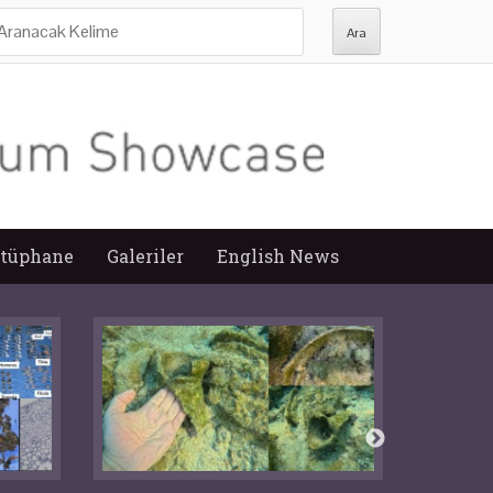
ra:
tüphane
Galeriler
English News