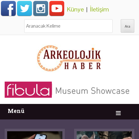
Künye
|
İletişim
Ara:
Menü