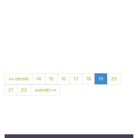
<< önceki
14
15
16
17
18
19
20
21
22
sonraki >>