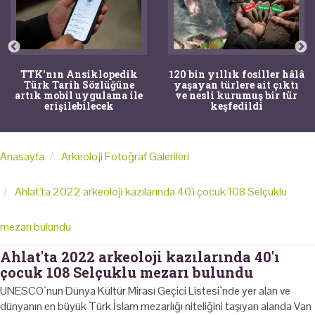
TTK'nın Ansiklopedik
120 bin yıllık fosiller hâlâ
Türk Tarih Sözlüğüne
yaşayan türlere ait çıktı
artık mobil uygulama ile
ve nesli kurumuş bir tür
erişilebilecek
keşfedildi
Anasayfa
Arkeoloji Fotoğraf Galerileri
Ahlat'ta 2022 arkeoloji kazılarında 40'ı çocuk 108 Selçuklu
mezarı bulundu
Ahlat'ta 2022 arkeoloji kazılarında 40'ı
çocuk 108 Selçuklu mezarı bulundu
UNESCO`nun Dünya Kültür Mirası Geçici Listesi`nde yer alan ve
dünyanın en büyük Türk İslam mezarlığı niteliğini taşıyan alanda Van