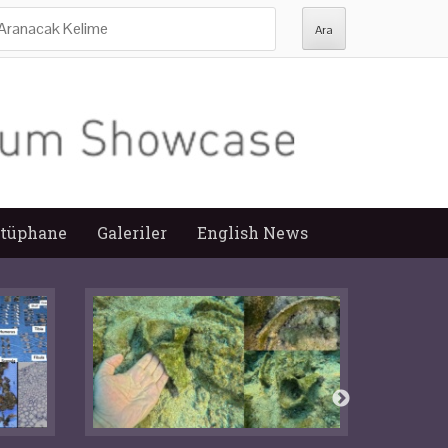
ra:
tüphane
Galeriler
English News