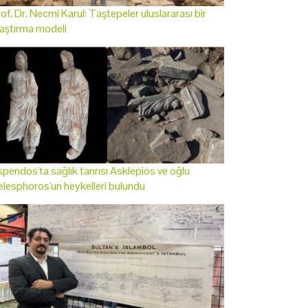
of. Dr. Necmi Karul: Taştepeler uluslararası bir
aştırma modeli
pendos'ta sağlık tanrısı Asklepios ve oğlu
lesphoros'un heykelleri bulundu