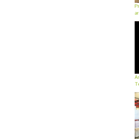
Pr
ar
As
Te