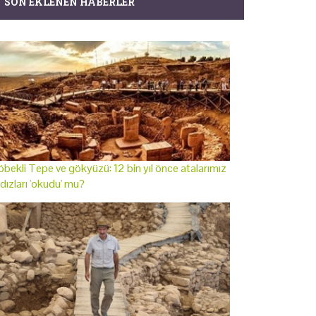
SON EKLENEN HABERLER
bekli Tepe ve gökyüzü: 12 bin yıl önce atalarımız
ldızları 'okudu' mu?