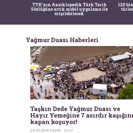
nrısı
TTK'nın Ansiklopedik Türk Tarih
120 bin
horos'un
Sözlüğüne artık mobil uygulama ile
türle
du
erişilebilecek
Yağmur Duası Haberleri
Taşkın Dede Yağmur Duası ve
Hayır Yemeğine 7 asırdır kaşığın
kapan koşuyor!
24.05.2026 PAZAR - 22:27