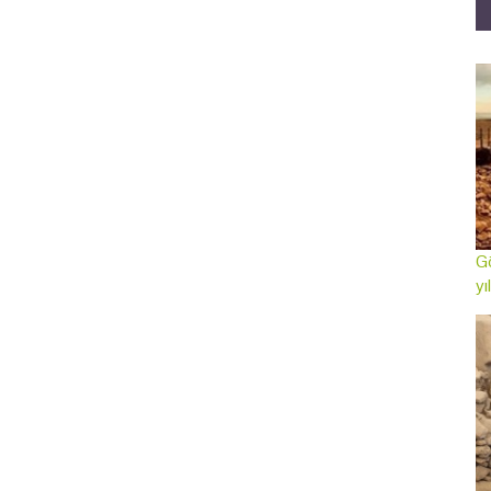
Gö
yı