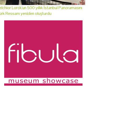
lchior Lorck'un 500 yıllık İstanbul Panoramasını
ürk Ressam yeniden oluşturdu