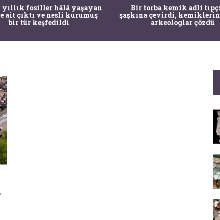
 yıllık fosiller hâlâ yaşayan
Bir torba kemik adli tıpç
re ait çıktı ve nesli kurumuş
şaşkına çevirdi, kemiklerin
bir tür keşfedildi
arkeologlar çözdü
ı