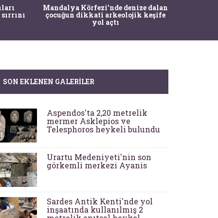
İstanbul
ıları
Mandalya Körfezi’nde denize dalan
Pasapo
 sırrını
çocuğun dikkati arkeolojik keşife
yol açtı
SON EKLENEN GALERILER
Aspendos'ta 2,20 metrelik
mermer Asklepios ve
Telesphoros heykeli bulundu
Urartu Medeniyeti'nin son
görkemli merkezi Ayanis
Sardes Antik Kenti'nde yol
inşaatında kullanılmış 2
metrelik anıtsal heykel