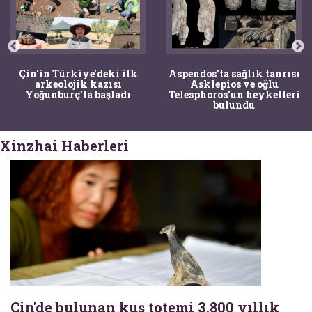
Çin'in Türkiye'deki ilk
Aspendos'ta sağlık tanrısı
arkeolojik kazısı
Asklepios ve oğlu
Yoğunburç'ta başladı
Telesphoros'un heykelleri
bulundu
Xinzhai Haberleri
Çin'de bulunan kuş totemi 3.800 yıllık