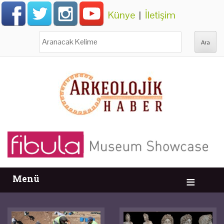
Künye
|
İletişim
Ara:
Menü