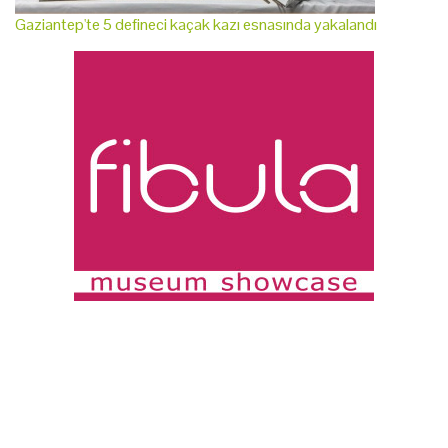
Gaziantep'te 5 defineci kaçak kazı esnasında yakalandı