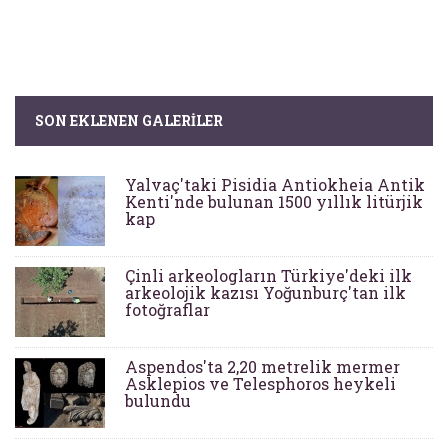
SON EKLENEN GALERILER
Yalvaç'taki Pisidia Antiokheia Antik
Kenti'nde bulunan 1500 yıllık litürjik
kap
Çinli arkeologların Türkiye'deki ilk
arkeolojik kazısı Yoğunburç'tan ilk
fotoğraflar
Aspendos'ta 2,20 metrelik mermer
Asklepios ve Telesphoros heykeli
bulundu