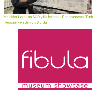
Melchior Lorck'un 500 yıllık İstanbul Panoramasını Türk
Ressam yeniden oluşturdu