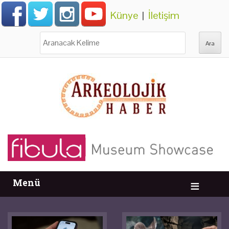
Künye
|
İletişim
Ara:
Menü