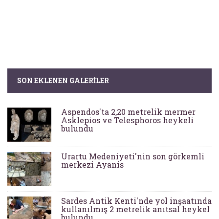
SON EKLENEN GALERILER
Aspendos'ta 2,20 metrelik mermer
Asklepios ve Telesphoros heykeli
bulundu
Urartu Medeniyeti'nin son görkemli
merkezi Ayanis
Sardes Antik Kenti'nde yol inşaatında
kullanılmış 2 metrelik anıtsal heykel
bulundu