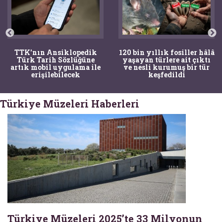
K'nın Ansiklopedik
120 bin yıllık fosiller hâlâ
B
rk Tarih Sözlüğüne
yaşayan türlere ait çıktı
tıpç
ık mobil uygulama ile
ve nesli kurumuş bir tür
erişilebilecek
keşfedildi
Türkiye Müzeleri Haberleri
Türkiye Müzeleri 2025’te 33 Milyonun