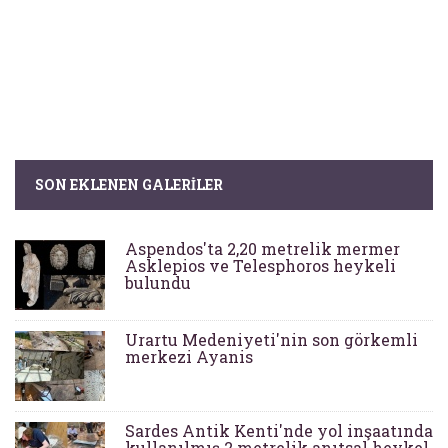
SON EKLENEN GALERILER
Aspendos'ta 2,20 metrelik mermer
Asklepios ve Telesphoros heykeli
bulundu
Urartu Medeniyeti'nin son görkemli
merkezi Ayanis
Sardes Antik Kenti'nde yol inşaatında
kullanılmış 2 metrelik anıtsal heykel