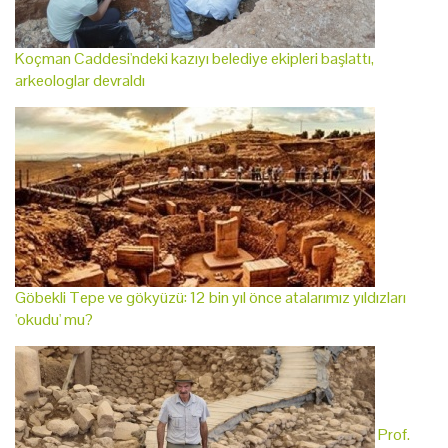
Koçman Caddesi'ndeki kazıyı belediye ekipleri başlattı,
arkeologlar devraldı
Göbekli Tepe ve gökyüzü: 12 bin yıl önce atalarımız yıldızları
'okudu' mu?
Prof.