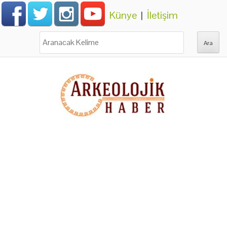
Künye
|
İletişim
Ara: