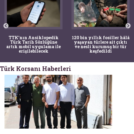
TTK'nın Ansiklopedik
120 bin yıllık fosiller hâlâ
Türk Tarih Sözlüğüne
yaşayan türlere ait çıktı
artık mobil uygulama ile
ve nesli kurumuş bir tür
erişilebilecek
keşfedildi
Türk Korsanı Haberleri