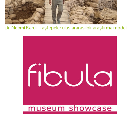
Dr. Necmi Karul: Taştepeler uluslararası bir araştırma modeli