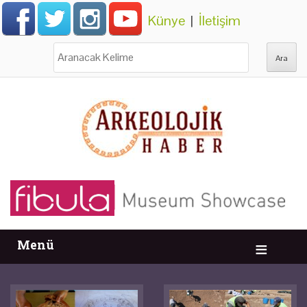
Künye
|
İletişim
Ara:
Menü