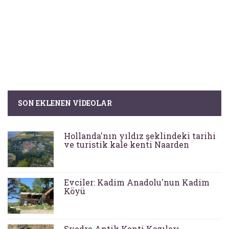
SON EKLENEN VIDEOLAR
Hollanda'nın yıldız şeklindeki tarihi
ve turistik kale kenti Naarden
Evciler: Kadim Anadolu'nun Kadim
Köyü
Syedra Antik Kenti Kazıları