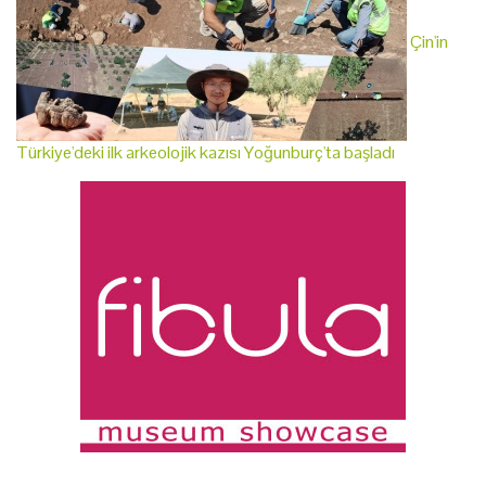
Çin'in
Türkiye'deki ilk arkeolojik kazısı Yoğunburç'ta başladı