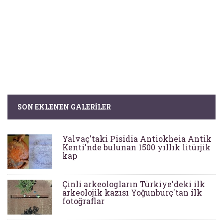
SON EKLENEN GALERILER
Yalvaç'taki Pisidia Antiokheia Antik
Kenti'nde bulunan 1500 yıllık litürjik
kap
Çinli arkeologların Türkiye'deki ilk
arkeolojik kazısı Yoğunburç'tan ilk
fotoğraflar