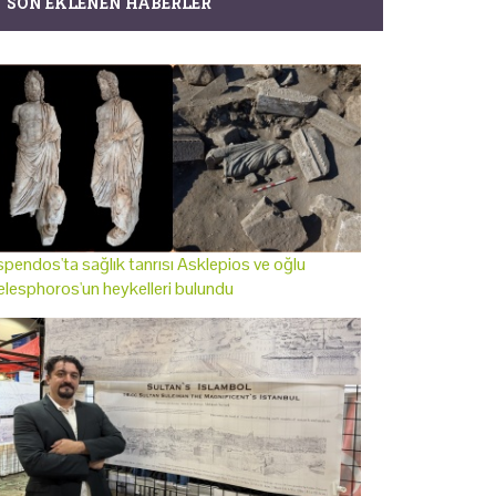
SON EKLENEN HABERLER
pendos'ta sağlık tanrısı Asklepios ve oğlu
lesphoros'un heykelleri bulundu