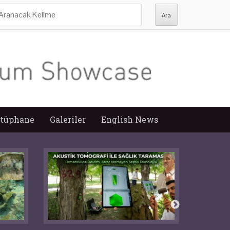
ra:
tüphane
Galeriler
English News