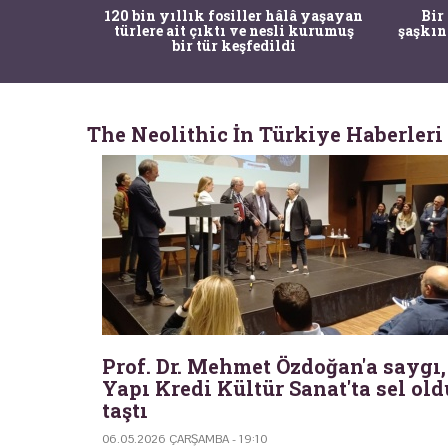
ürk Tarih
120 bin yıllık fosiller hâlâ yaşayan
Bir
gulama ile
türlere ait çıktı ve nesli kurumuş
şaşkın
bir tür keşfedildi
The Neolithic İn Türkiye Haberleri
Prof. Dr. Mehmet Özdoğan'a saygı,
Yapı Kredi Kültür Sanat'ta sel old
taştı
06.05.2026 ÇARŞAMBA - 19:10