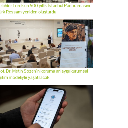
lchior Lorck'un 500 yıllık İstanbul Panoramasını
ürk Ressam yeniden oluşturdu
of. Dr. Metin Sözen'in koruma anlayışı kurumsal
itim modeliyle yaşatılacak