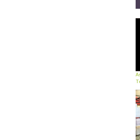
As
Te