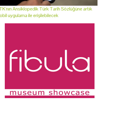
K'nın Ansiklopedik Türk Tarih Sözlüğüne artık
bil uygulama ile erişilebilecek