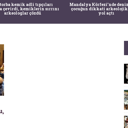
 torba kemik adli tıpçıları
Mandalya Körfezi’nde deniz
a çevirdi, kemiklerin sırrını
çocuğun dikkati arkeolojik
arkeologlar çözdü
yol açtı
u,