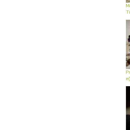
Me
T
Pr
eğ