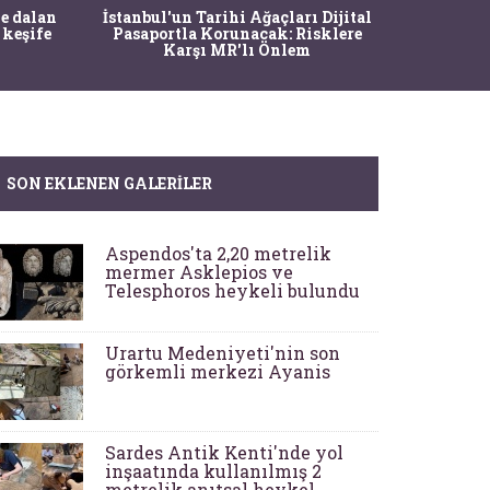
Ma
e dalan
İstanbul'un Tarihi Ağaçları Dijital
Operasy
 keşife
Pasaportla Korunacak: Risklere
M
Karşı MR'lı Önlem
SON EKLENEN GALERILER
Aspendos'ta 2,20 metrelik
mermer Asklepios ve
Telesphoros heykeli bulundu
Urartu Medeniyeti'nin son
görkemli merkezi Ayanis
Sardes Antik Kenti'nde yol
inşaatında kullanılmış 2
metrelik anıtsal heykel