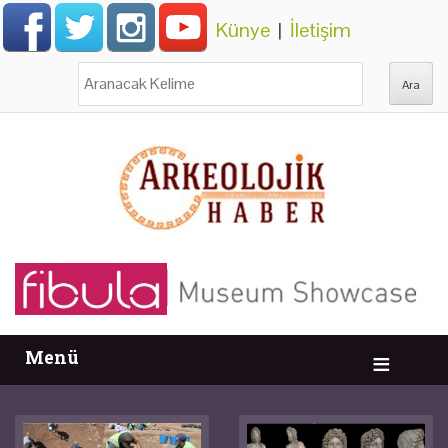
Künye
|
İletişim
Ara:
Menü