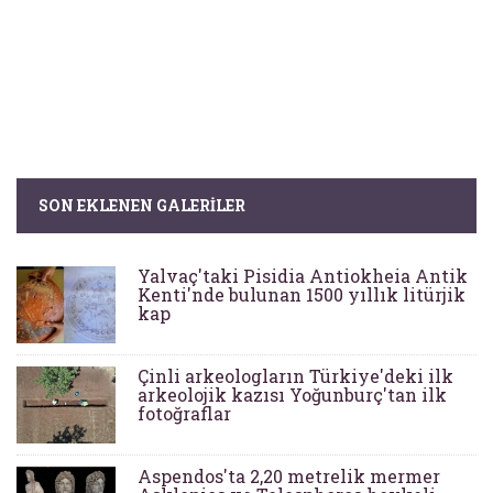
SON EKLENEN GALERILER
Yalvaç'taki Pisidia Antiokheia Antik
Kenti'nde bulunan 1500 yıllık litürjik
kap
Çinli arkeologların Türkiye'deki ilk
arkeolojik kazısı Yoğunburç'tan ilk
fotoğraflar
Aspendos'ta 2,20 metrelik mermer