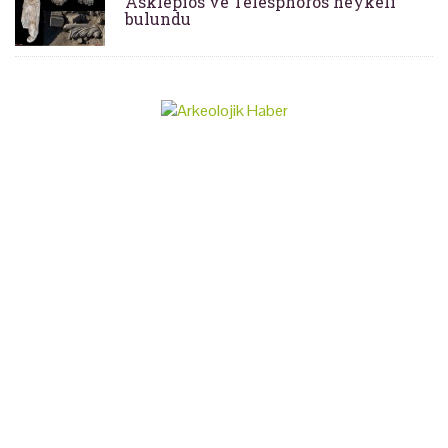
Asklepios ve Telesphoros heykeli
bulundu