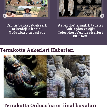
Çin'in Türkiye'deki ilk
Aspendos'ta sağlık tanrısı
arkeolojik kazısı
Asklepios ve oğlu
Yoğunburç'ta başladı
Telesphoros'un heykelleri
bulundu
Terrakotta Askerleri Haberleri
Terrakotta Ordusu'na orijinal boyaları