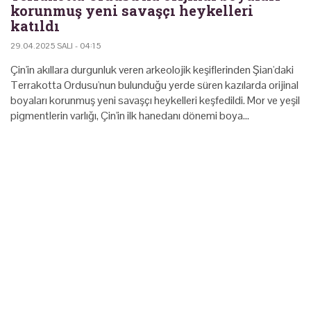
korunmuş yeni savaşçı heykelleri
katıldı
29.04.2025 SALI - 04:15
Çin'in akıllara durgunluk veren arkeolojik keşiflerinden Şian'daki
Terrakotta Ordusu'nun bulunduğu yerde süren kazılarda orijinal
boyaları korunmuş yeni savaşçı heykelleri keşfedildi. Mor ve yeşil
pigmentlerin varlığı, Çin'in ilk hanedanı dönemi boya…