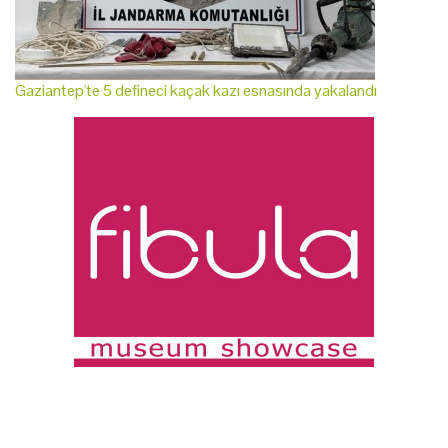
Gaziantep'te 5 defineci kaçak kazı esnasında yakalandı