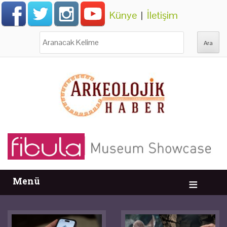
Künye
|
İletişim
Ara:
Menü