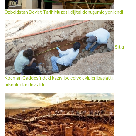
Özbekistan Devlet Tarih Müzesi, dijital dönüşümle yenilendi
Sıtkı
Koçman Caddesi'ndeki kazıyı belediye ekipleri başlattı,
arkeologlar devraldı