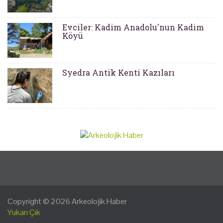
Evciler: Kadim Anadolu'nun Kadim
Köyü
Syedra Antik Kenti Kazıları
Copyright © 2026
Arkeolojik Haber
Yukarı Çık