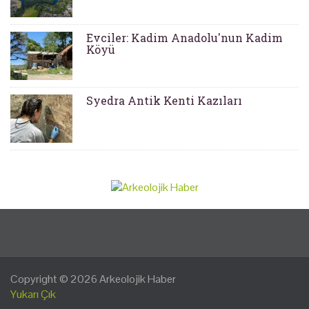
Evciler: Kadim Anadolu'nun Kadim
Köyü
Syedra Antik Kenti Kazıları
Copyright © 2026
Arkeolojik Haber
Yukarı Çık