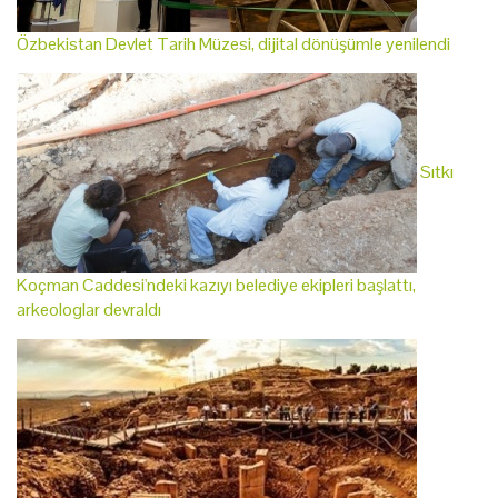
Özbekistan Devlet Tarih Müzesi, dijital dönüşümle yenilendi
Sıtkı
Koçman Caddesi'ndeki kazıyı belediye ekipleri başlattı,
arkeologlar devraldı