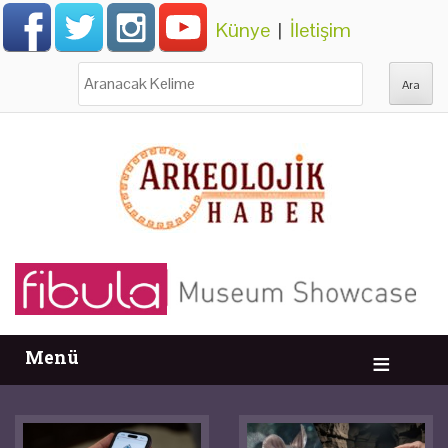
Künye
|
İletişim
Ara:
Menü