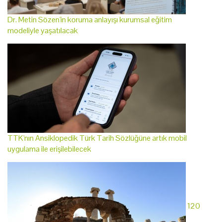
Dr. Metin Sözen'in koruma anlayışı kurumsal eğitim
modeliyle yaşatılacak
TTK'nın Ansiklopedik Türk Tarih Sözlüğüne artık mobil
uygulama ile erişilebilecek
120