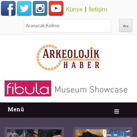
Künye
|
İletişim
Ara:
Menü