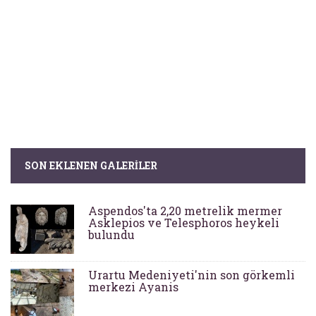
SON EKLENEN GALERILER
Aspendos'ta 2,20 metrelik mermer
Asklepios ve Telesphoros heykeli
bulundu
Urartu Medeniyeti'nin son görkemli
merkezi Ayanis