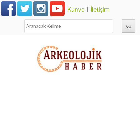
Künye
|
İletişim
Ara: