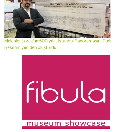
Melchior Lorck'un 500 yıllık İstanbul Panoramasını Türk
Ressam yeniden oluşturdu