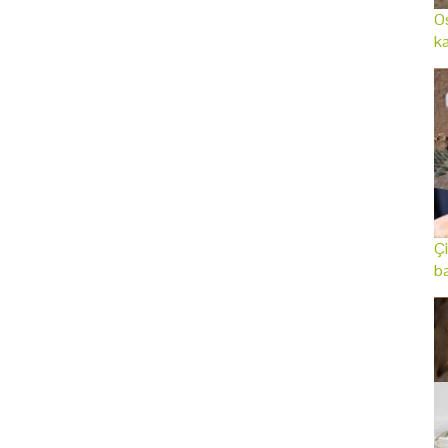
Os
ka
Çi
ba