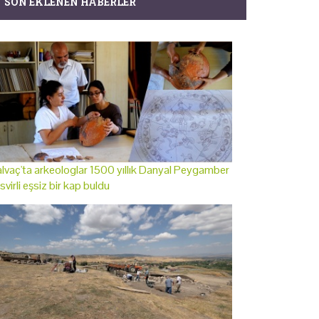
SON EKLENEN HABERLER
lvaç'ta arkeologlar 1500 yıllık Danyal Peygamber
svirli eşsiz bir kap buldu