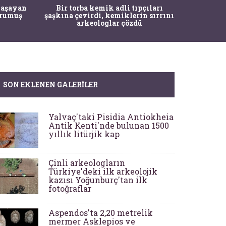
Mandalya
 yaşayan
Bir torba kemik adli tıpçıları
çocuğun 
kurumuş
şaşkına çevirdi, kemiklerin sırrını
arkeologlar çözdü
SON EKLENEN GALERILER
Yalvaç'taki Pisidia Antiokheia
Antik Kenti'nde bulunan 1500
yıllık litürjik kap
Çinli arkeologların
Türkiye'deki ilk arkeolojik
kazısı Yoğunburç'tan ilk
fotoğraflar
Aspendos'ta 2,20 metrelik
mermer Asklepios ve