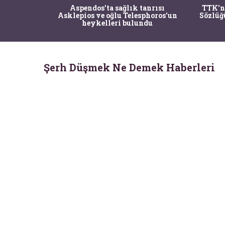
rkeolojik
Aspendos'ta sağlık tanrısı
TTK'n
aşladı
Asklepios ve oğlu Telesphoros'un
Sözlüğ
heykelleri bulundu
Şerh Düşmek Ne Demek Haberleri