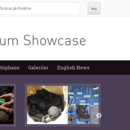
ra:
tüphane
Galeriler
English News