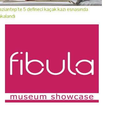
ziantep'te 5 defineci kaçak kazı esnasında
kalandı