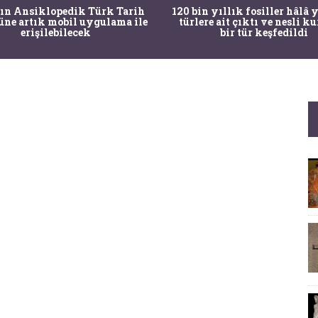
ın Ansiklopedik Türk Tarih
120 bin yıllık fosiller hâlâ
üne artık mobil uygulama ile
türlere ait çıktı ve nesli 
erişilebilecek
bir tür keşfedildi