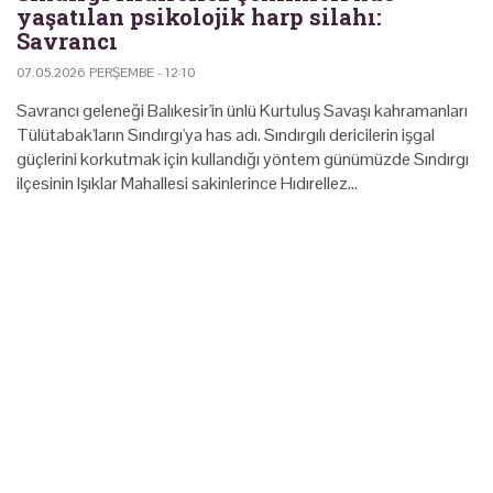
yaşatılan psikolojik harp silahı:
Savrancı
07.05.2026 PERŞEMBE - 12:10
Savrancı geleneği Balıkesir'in ünlü Kurtuluş Savaşı kahramanları
Tülütabak'ların Sındırgı'ya has adı. Sındırgılı dericilerin işgal
güçlerini korkutmak için kullandığı yöntem günümüzde Sındırgı
ilçesinin Işıklar Mahallesi sakinlerince Hıdırellez…