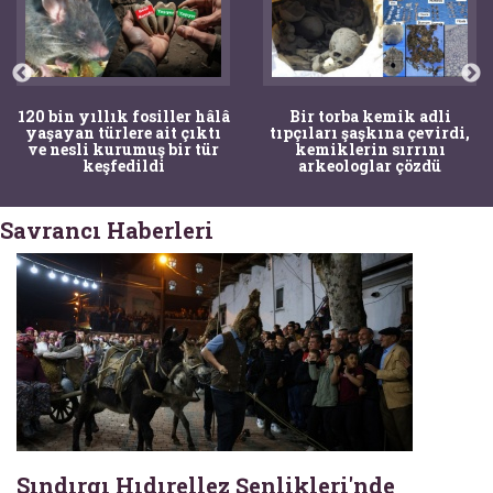
120 bin yıllık fosiller hâlâ
Bir torba kemik adli
yaşayan türlere ait çıktı
tıpçıları şaşkına çevirdi,
ve nesli kurumuş bir tür
kemiklerin sırrını
keşfedildi
arkeologlar çözdü
Savrancı Haberleri
Sındırgı Hıdırellez Şenlikleri'nde