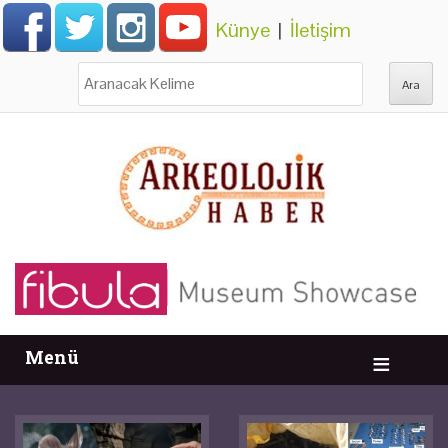
Künye
|
İletişim
Ara:
Menü