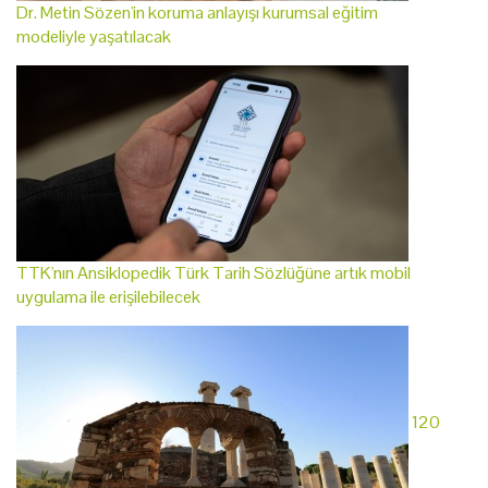
Dr. Metin Sözen'in koruma anlayışı kurumsal eğitim
modeliyle yaşatılacak
TTK'nın Ansiklopedik Türk Tarih Sözlüğüne artık mobil
uygulama ile erişilebilecek
120