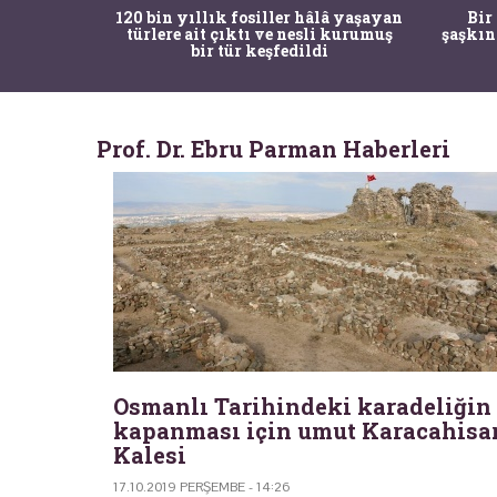
ürk Tarih
120 bin yıllık fosiller hâlâ yaşayan
Bir
gulama ile
türlere ait çıktı ve nesli kurumuş
şaşkın
bir tür keşfedildi
Prof. Dr. Ebru Parman Haberleri
Osmanlı Tarihindeki karadeliğin
kapanması için umut Karacahisa
Kalesi
17.10.2019 PERŞEMBE - 14:26