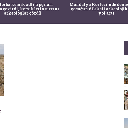
 torba kemik adli tıpçıları
Mandalya Körfezi’nde deniz
a çevirdi, kemiklerin sırrını
çocuğun dikkati arkeolojik
arkeologlar çözdü
yol açtı
r