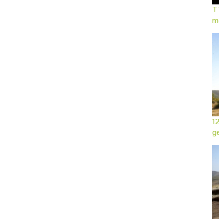
TT
mo
12
ge