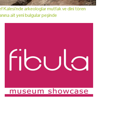
f Kalesi'nde arkeologlar mutfak ve dini tören
anına ait yeni bulgular peşinde