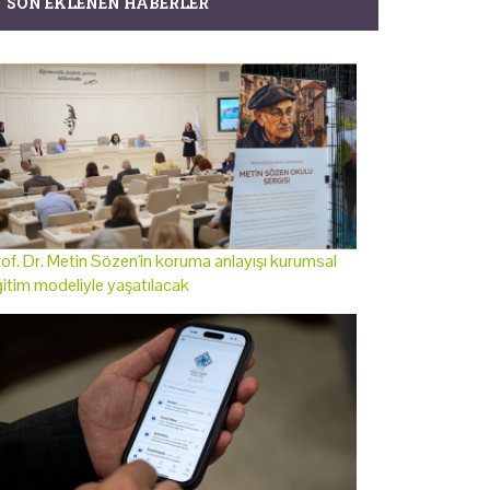
SON EKLENEN HABERLER
of. Dr. Metin Sözen'in koruma anlayışı kurumsal
itim modeliyle yaşatılacak