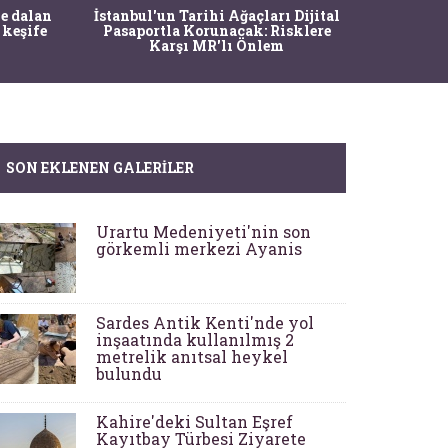
Ma
e dalan
İstanbul'un Tarihi Ağaçları Dijital
Operasy
 keşife
Pasaportla Korunacak: Risklere
M
Karşı MR'lı Önlem
SON EKLENEN GALERILER
Urartu Medeniyeti'nin son
görkemli merkezi Ayanis
Sardes Antik Kenti'nde yol
inşaatında kullanılmış 2
metrelik anıtsal heykel
bulundu
Kahire'deki Sultan Eşref
Kayıtbay Türbesi Ziyarete