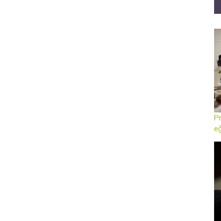
Pr
eğ