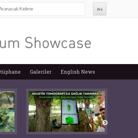
ra:
tüphane
Galeriler
English News