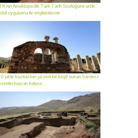
K'nın Ansiklopedik Türk Tarih Sözlüğüne artık
bil uygulama ile erişilebilecek
0 yıldır kazılan her yıl yeni bir keşif sunan Sardes'i
zenler hayran kalıyor