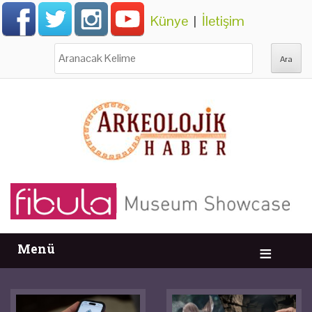
Künye
|
İletişim
Ara:
Menü