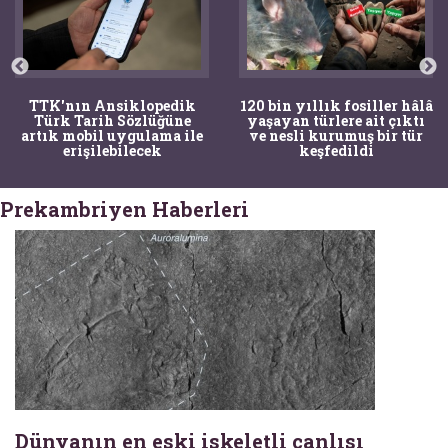
TTK'nın Ansiklopedik
120 bin yıllık fosiller hâlâ
Türk Tarih Sözlüğüne
yaşayan türlere ait çıktı
artık mobil uygulama ile
ve nesli kurumuş bir tür
erişilebilecek
keşfedildi
Prekambriyen Haberleri
Dünyanın en eski iskeletli canlısı