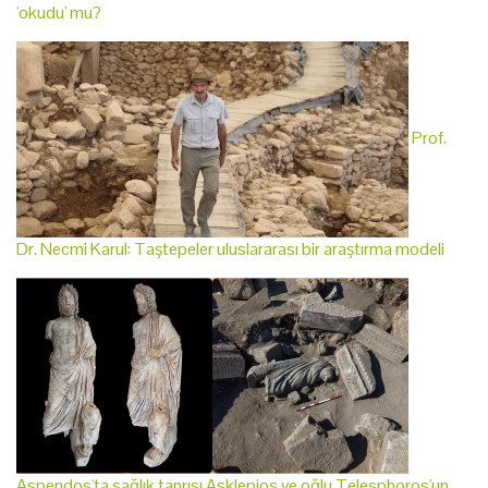
'okudu' mu?
Prof.
Dr. Necmi Karul: Taştepeler uluslararası bir araştırma modeli
Aspendos'ta sağlık tanrısı Asklepios ve oğlu Telesphoros'un