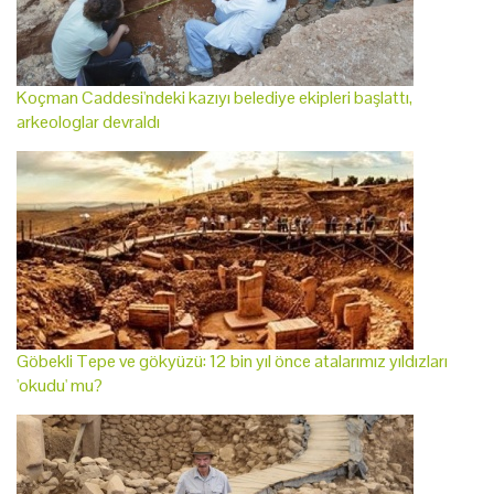
Koçman Caddesi'ndeki kazıyı belediye ekipleri başlattı,
arkeologlar devraldı
Göbekli Tepe ve gökyüzü: 12 bin yıl önce atalarımız yıldızları
'okudu' mu?