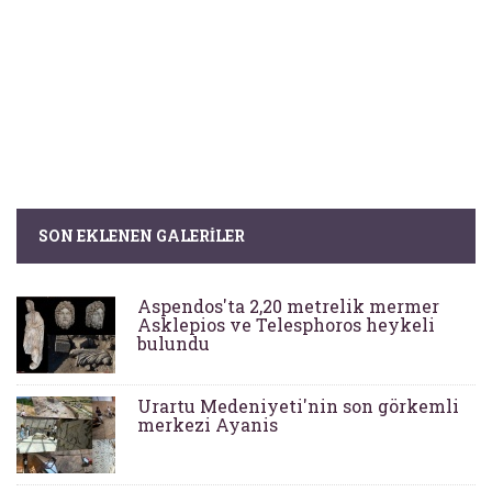
SON EKLENEN GALERILER
Aspendos'ta 2,20 metrelik mermer
Asklepios ve Telesphoros heykeli
bulundu
Urartu Medeniyeti'nin son görkemli
merkezi Ayanis