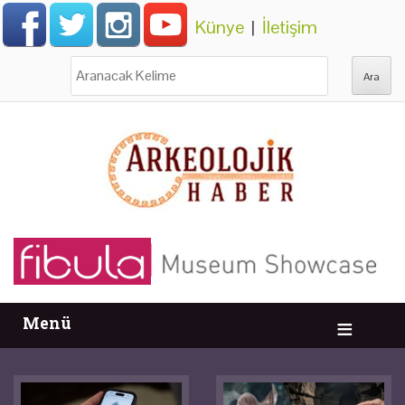
Künye
|
İletişim
Ara:
Menü