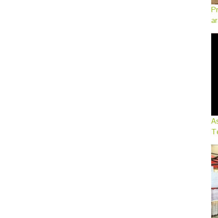
Pr
ar
As
Te