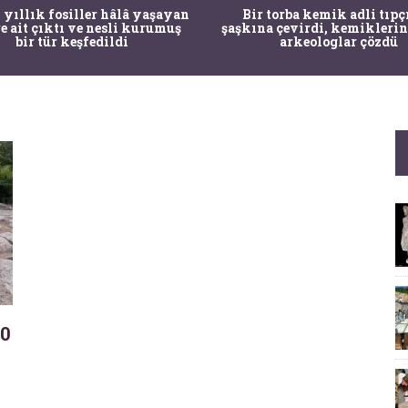
 yıllık fosiller hâlâ yaşayan
Bir torba kemik adli tıpç
re ait çıktı ve nesli kurumuş
şaşkına çevirdi, kemiklerin
bir tür keşfedildi
arkeologlar çözdü
00