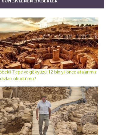
SON EKLENEN HABERLER
bekli Tepe ve gökyüzü: 12 bin yıl önce atalarımız
ldızları 'okudu' mu?