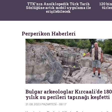
nrısı
TTK'nın Ansiklopedik Türk Tarih
120 bin
horos'un
Sözlüğüne artık mobil uygulama ile
türle
du
erişilebilecek
Perperikon Haberleri
Bulgar arkeologlar Kırcaali'de 18
yılık su perileri tapınağı keşfetti
21.08.2023 PAZARTESI - 08:17