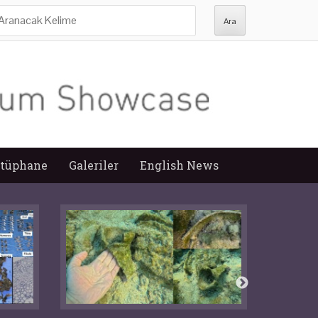
ra:
tüphane
Galeriler
English News