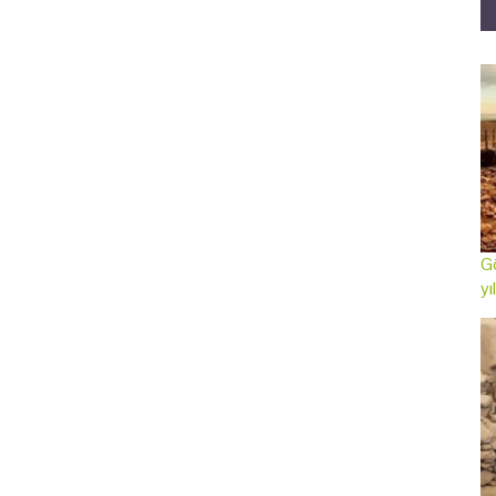
Gö
yı