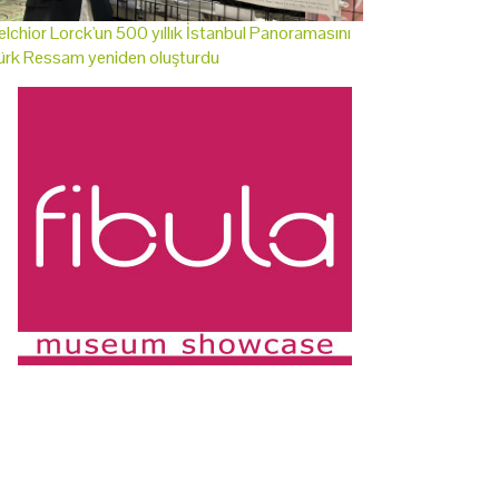
lchior Lorck'un 500 yıllık İstanbul Panoramasını
ürk Ressam yeniden oluşturdu