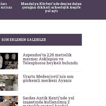
İstanbul
ıları
Mandalya Körfezi’nde denize dalan
Pasapo
 sırrını
çocuğun dikkati arkeolojik keşife
yol açtı
SON EKLENEN GALERILER
Aspendos'ta 2,20 metrelik
mermer Asklepios ve
Telesphoros heykeli bulundu
Urartu Medeniyeti'nin son
görkemli merkezi Ayanis
Sardes Antik Kenti'nde yol
inşaatında kullanılmış 2
metrelik anıtsal heykel