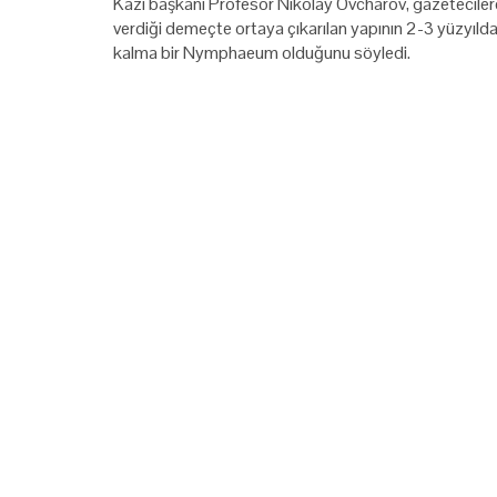
Kazı başkanı Profesör Nikolay Ovcharov, gazeteciler
verdiği demeçte ortaya çıkarılan yapının 2-3 yüzyıld
kalma bir Nymphaeum olduğunu söyledi.