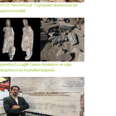
of. Dr. Necmi Karul: Taştepeler uluslararası bir
aştırma modeli
pendos'ta sağlık tanrısı Asklepios ve oğlu
lesphoros'un heykelleri bulundu