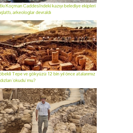
tkı Koçman Caddesi'ndeki kazıyı belediye ekipleri
şlattı, arkeologlar devraldı
bekli Tepe ve gökyüzü: 12 bin yıl önce atalarımız
ldızları 'okudu' mu?