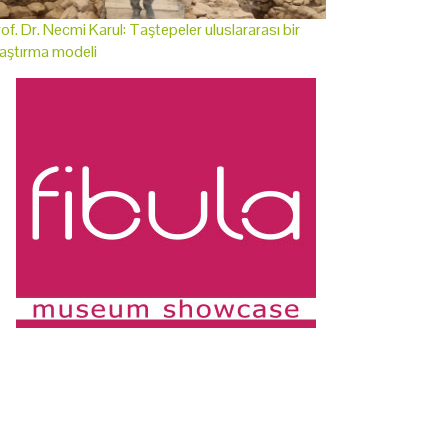
of. Dr. Necmi Karul: Taştepeler uluslararası bir
aştırma modeli