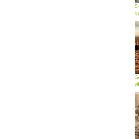
Sı
ba
Gö
yı