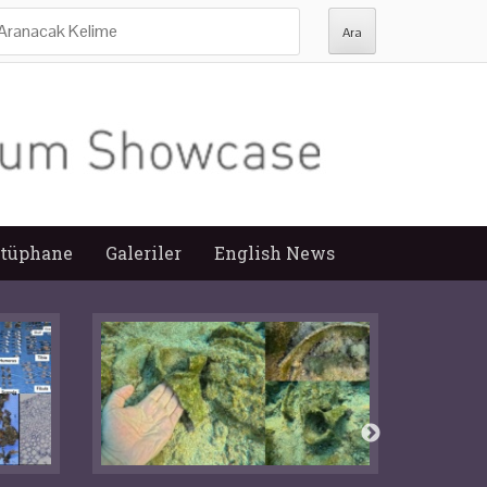
ra:
tüphane
Galeriler
English News