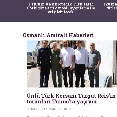
nrısı
TTK'nın Ansiklopedik Türk Tarih
120 bin
horos'un
Sözlüğüne artık mobil uygulama ile
türle
du
erişilebilecek
Osmanlı Amirali Haberleri
Ünlü Türk Korsanı Turgut Reis'in
torunları Tunus'ta yaşıyor
03.08.2024 CUMARTESI - 10:37