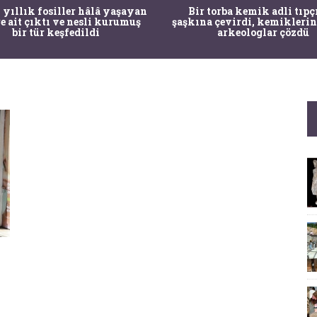
 yıllık fosiller hâlâ yaşayan
Bir torba kemik adli tıpç
re ait çıktı ve nesli kurumuş
şaşkına çevirdi, kemiklerin
bir tür keşfedildi
arkeologlar çözdü