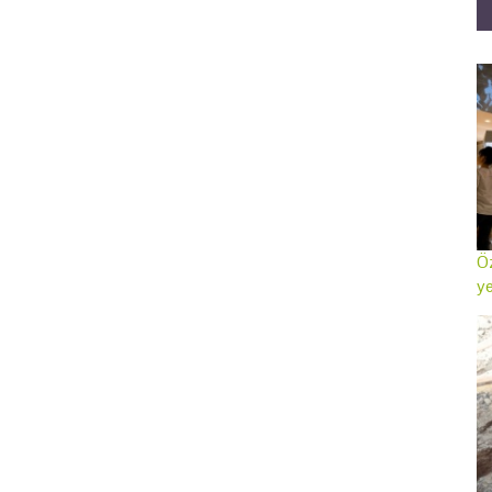
Öz
ye