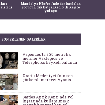
İstanbul
ıları
Mandalya Körfezi’nde denize dalan
Pasapo
 sırrını
çocuğun dikkati arkeolojik keşife
yol açtı
SON EKLENEN GALERILER
Aspendos'ta 2,20 metrelik
mermer Asklepios ve
Telesphoros heykeli bulundu
Urartu Medeniyeti'nin son
görkemli merkezi Ayanis
Sardes Antik Kenti'nde yol
inşaatında kullanılmış 2
metrelik anıtsal heykel