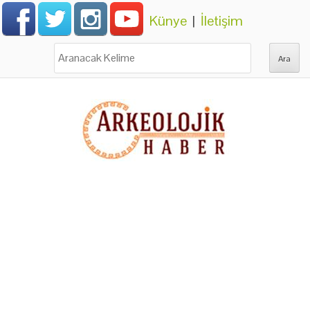
Künye
|
İletişim
Ara: