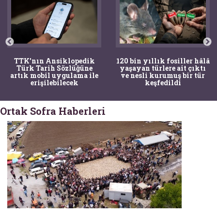
TTK'nın Ansiklopedik
120 bin yıllık fosiller hâlâ
Türk Tarih Sözlüğüne
yaşayan türlere ait çıktı
artık mobil uygulama ile
ve nesli kurumuş bir tür
erişilebilecek
keşfedildi
Ortak Sofra Haberleri