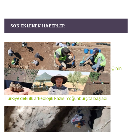
SON EKLENEN HABERLER
Çin'in
Türkiye'deki ilk arkeolojik kazısı Yoğunburç'ta başladı