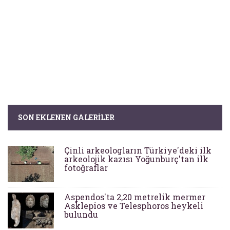
SON EKLENEN GALERILER
Çinli arkeologların Türkiye'deki ilk
arkeolojik kazısı Yoğunburç'tan ilk
fotoğraflar
Aspendos'ta 2,20 metrelik mermer
Asklepios ve Telesphoros heykeli
bulundu