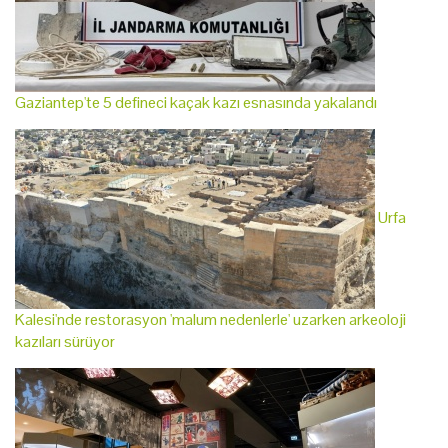
Gaziantep'te 5 defineci kaçak kazı esnasında yakalandı
Urfa
Kalesi'nde restorasyon 'malum nedenlerle' uzarken arkeoloji
kazıları sürüyor