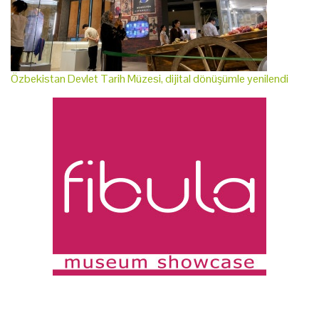
Özbekistan Devlet Tarih Müzesi, dijital dönüşümle yenilendi