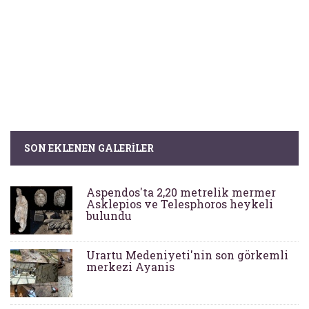
SON EKLENEN GALERILER
Aspendos'ta 2,20 metrelik mermer
Asklepios ve Telesphoros heykeli
bulundu
Urartu Medeniyeti'nin son görkemli
merkezi Ayanis