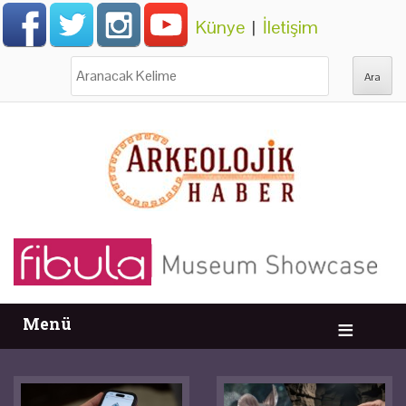
Künye
|
İletişim
Ara:
Menü