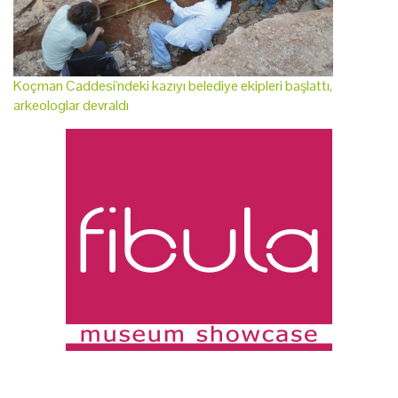
Koçman Caddesi'ndeki kazıyı belediye ekipleri başlattı,
arkeologlar devraldı