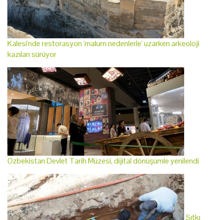
Kalesi'nde restorasyon 'malum nedenlerle' uzarken arkeoloji
kazıları sürüyor
Özbekistan Devlet Tarih Müzesi, dijital dönüşümle yenilendi
Sıtkı