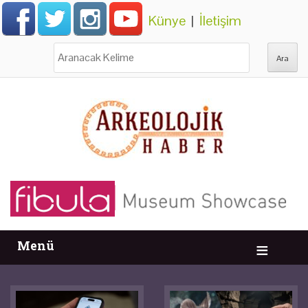
Künye
|
İletişim
Ara:
Menü