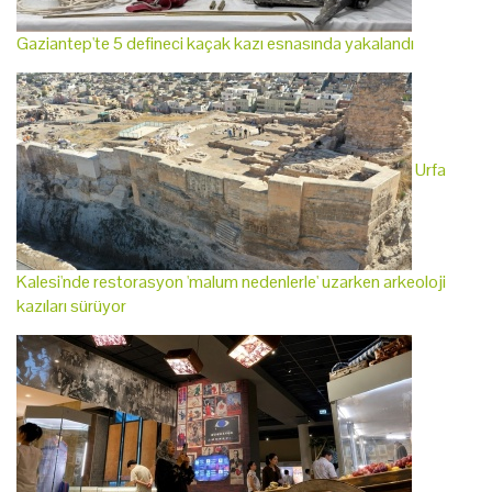
Gaziantep'te 5 defineci kaçak kazı esnasında yakalandı
Urfa
Kalesi'nde restorasyon 'malum nedenlerle' uzarken arkeoloji
kazıları sürüyor