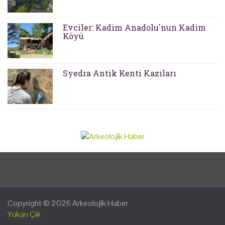
Evciler: Kadim Anadolu'nun Kadim
Köyü
Syedra Antik Kenti Kazıları
Copyright © 2026
Arkeolojik Haber
Yukarı Çık