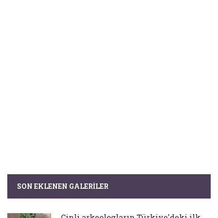
SON EKLENEN GALERILER
Çinli arkeologların Türkiye'deki ilk