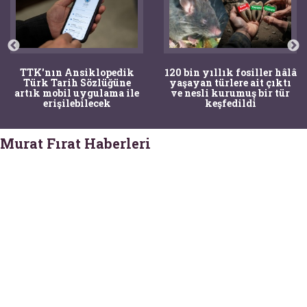
120 bin yıllık fosiller hâlâ
Bir torba kemik adli
yaşayan türlere ait çıktı
tıpçıları şaşkına çevirdi,
ve nesli kurumuş bir tür
kemiklerin sırrını
keşfedildi
arkeologlar çözdü
Murat Fırat Haberleri