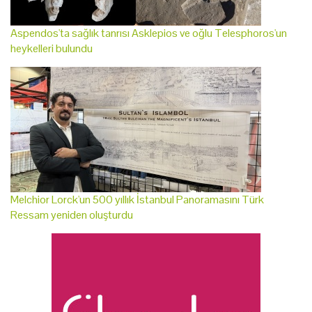
Aspendos'ta sağlık tanrısı Asklepios ve oğlu Telesphoros'un
heykelleri bulundu
Melchior Lorck'un 500 yıllık İstanbul Panoramasını Türk
Ressam yeniden oluşturdu