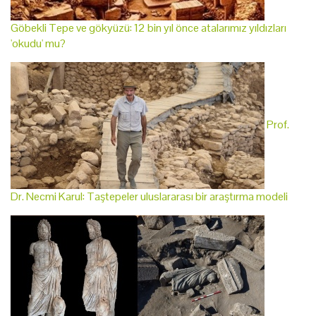
Göbekli Tepe ve gökyüzü: 12 bin yıl önce atalarımız yıldızları
'okudu' mu?
Prof.
Dr. Necmi Karul: Taştepeler uluslararası bir araştırma modeli