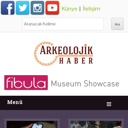
Künye
|
İletişim
Ara:
Menü