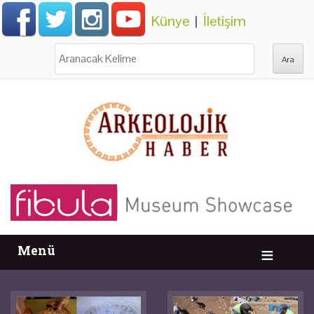
Künye
|
İletişim
Ara:
Menü