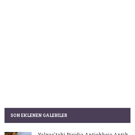
SON EKLENEN GALERILER
Yalvaç'taki Pisidia Antiokheia Antik