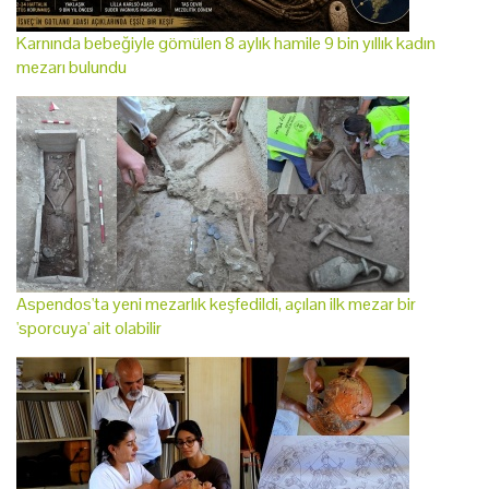
Karnında bebeğiyle gömülen 8 aylık hamile 9 bin yıllık kadın
mezarı bulundu
Aspendos'ta yeni mezarlık keşfedildi, açılan ilk mezar bir
'sporcuya' ait olabilir