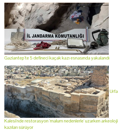
Gaziantep'te 5 defineci kaçak kazı esnasında yakalandı
Urfa
Kalesi'nde restorasyon 'malum nedenlerle' uzarken arkeoloji
kazıları sürüyor