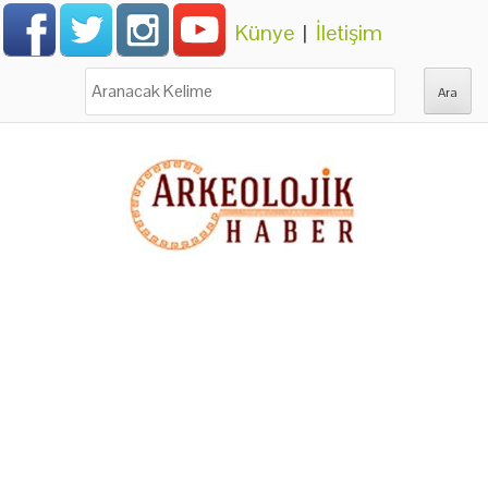
Künye
|
İletişim
Ara: