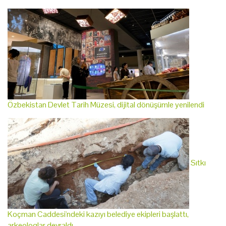
Özbekistan Devlet Tarih Müzesi, dijital dönüşümle yenilendi
Sıtkı
Koçman Caddesi'ndeki kazıyı belediye ekipleri başlattı,
arkeologlar devraldı