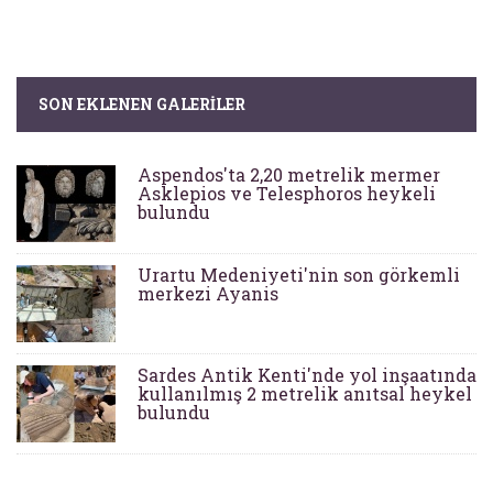
SON EKLENEN GALERILER
Aspendos'ta 2,20 metrelik mermer
Asklepios ve Telesphoros heykeli
bulundu
Urartu Medeniyeti'nin son görkemli
merkezi Ayanis
Sardes Antik Kenti'nde yol inşaatında
kullanılmış 2 metrelik anıtsal heykel
bulundu