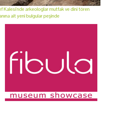
f Kalesi'nde arkeologlar mutfak ve dini tören
anına ait yeni bulgular peşinde