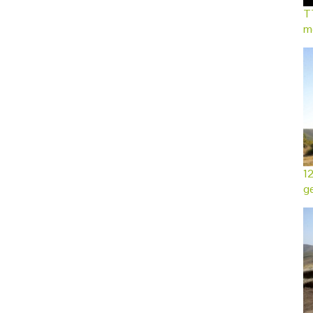
TT
mo
12
ge