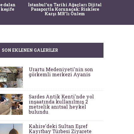
Ma
e dalan
İstanbul'un Tarihi Ağaçları Dijital
Operasy
 keşife
Pasaportla Korunacak: Risklere
M
Karşı MR'lı Önlem
SON EKLENEN GALERILER
Urartu Medeniyeti'nin son
görkemli merkezi Ayanis
Sardes Antik Kenti'nde yol
inşaatında kullanılmış 2
metrelik anıtsal heykel
bulundu
Kahire'deki Sultan Eşref
Kayıtbay Türbesi Ziyarete