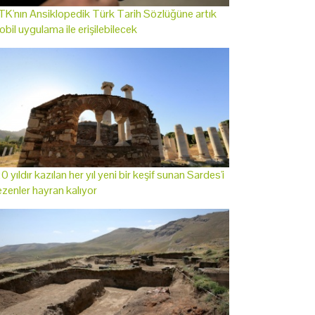
K'nın Ansiklopedik Türk Tarih Sözlüğüne artık
bil uygulama ile erişilebilecek
0 yıldır kazılan her yıl yeni bir keşif sunan Sardes'i
zenler hayran kalıyor