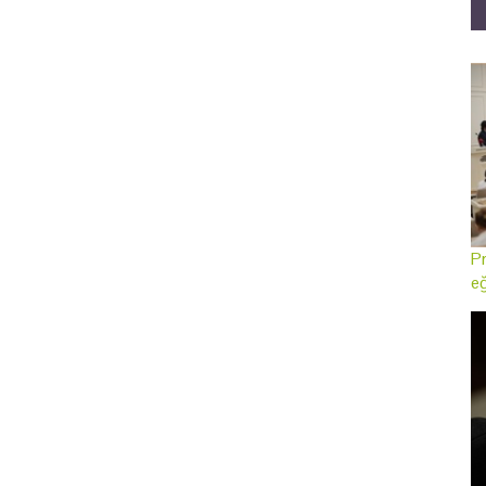
Pr
eğ