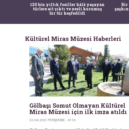
ürk Tarih
120 bin yıllık fosiller hâlâ yaşayan
Bir
gulama ile
türlere ait çıktı ve nesli kurumuş
şaşkın
bir tür keşfedildi
Kültürel Miras Müzesi Haberleri
Gölbaşı Somut Olmayan Kültürel
Miras Müzesi için ilk imza atıldı
22.04.2021 PERŞEMBE - 01:16