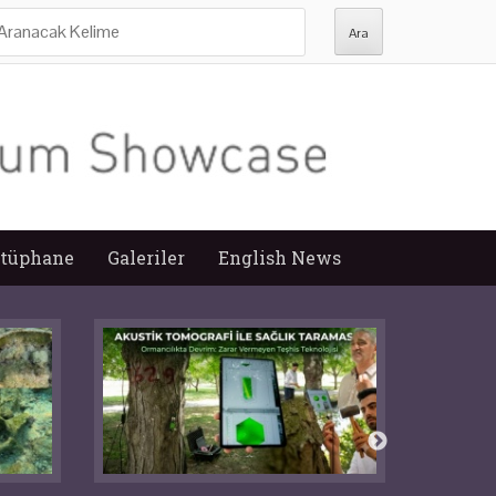
ra:
tüphane
Galeriler
English News