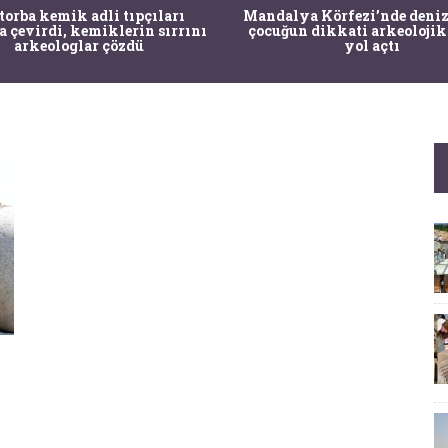
 torba kemik adli tıpçıları
Mandalya Körfezi’nde deniz
a çevirdi, kemiklerin sırrını
çocuğun dikkati arkeolojik
arkeologlar çözdü
yol açtı