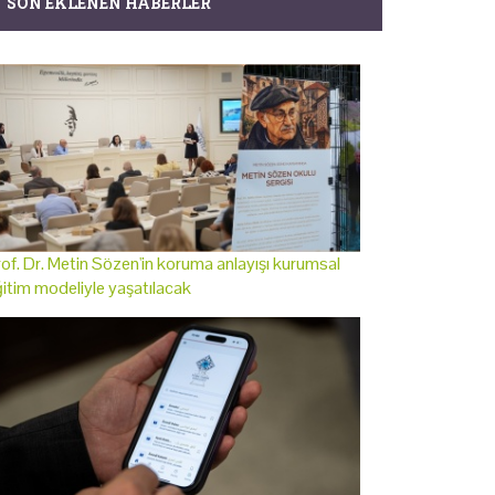
SON EKLENEN HABERLER
of. Dr. Metin Sözen'in koruma anlayışı kurumsal
itim modeliyle yaşatılacak