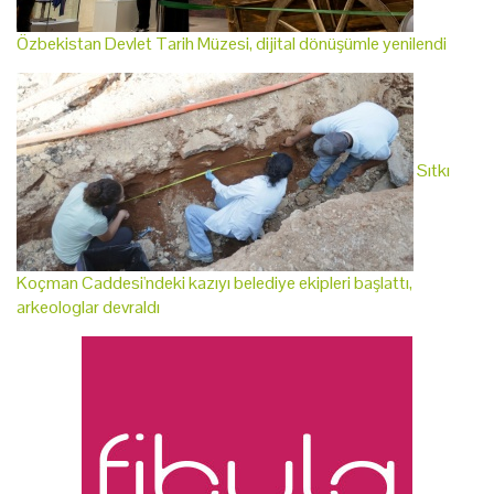
Özbekistan Devlet Tarih Müzesi, dijital dönüşümle yenilendi
Sıtkı
Koçman Caddesi'ndeki kazıyı belediye ekipleri başlattı,
arkeologlar devraldı