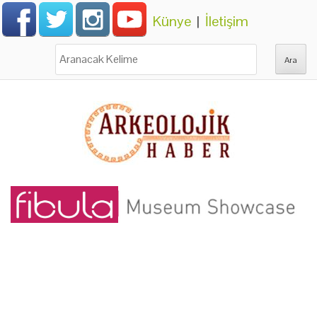
Künye
|
İletişim
Ara: