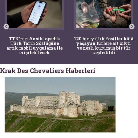
TTK'nın Ansiklopedik
120 bin yıllık fosiller hâlâ
Türk Tarih Sözlüğüne
yaşayan türlere ait çıktı
artık mobil uygulama ile
ve nesli kurumuş bir tür
erişilebilecek
keşfedildi
Krak Des Chevaliers Haberleri