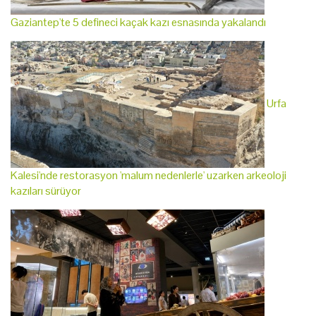
Gaziantep'te 5 defineci kaçak kazı esnasında yakalandı
Urfa
Kalesi'nde restorasyon 'malum nedenlerle' uzarken arkeoloji
kazıları sürüyor