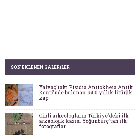
SON EKLENEN GALERILER
Yalvaç'taki Pisidia Antiokheia Antik
Kenti'nde bulunan 1500 yıllık litürjik
kap
Çinli arkeologların Türkiye'deki ilk
arkeolojik kazısı Yoğunburç'tan ilk
fotoğraflar