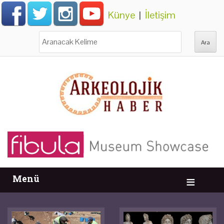
Künye
|
İletişim
Ara:
Menü