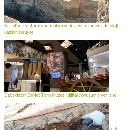
Kalesi'nde restorasyon 'malum nedenlerle' uzarken arkeoloji
kazıları sürüyor
Özbekistan Devlet Tarih Müzesi, dijital dönüşümle yenilendi
Sıtkı