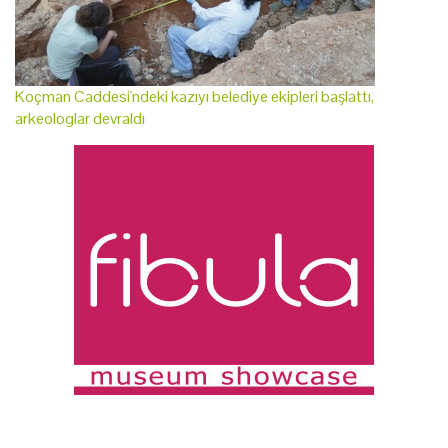
Koçman Caddesi'ndeki kazıyı belediye ekipleri başlattı,
arkeologlar devraldı