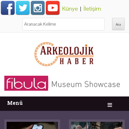
Künye
|
İletişim
Ara:
Menü