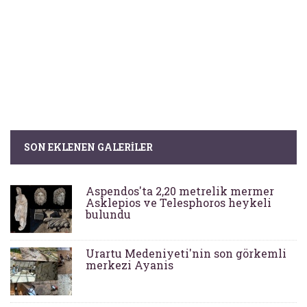
SON EKLENEN GALERILER
Aspendos'ta 2,20 metrelik mermer
Asklepios ve Telesphoros heykeli
bulundu
Urartu Medeniyeti'nin son görkemli
merkezi Ayanis