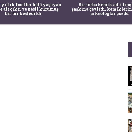
 yıllık fosiller hâlâ yaşayan
Bir torba kemik adli tıpç
re ait çıktı ve nesli kurumuş
şaşkına çevirdi, kemiklerin
bir tür keşfedildi
arkeologlar çözdü