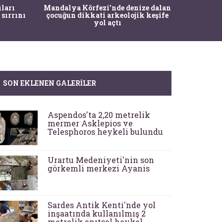
İstanbul
ıları
Mandalya Körfezi’nde denize dalan
Pasapo
 sırrını
çocuğun dikkati arkeolojik keşife
yol açtı
SON EKLENEN GALERILER
Aspendos'ta 2,20 metrelik
mermer Asklepios ve
Telesphoros heykeli bulundu
Urartu Medeniyeti'nin son
görkemli merkezi Ayanis
Sardes Antik Kenti'nde yol
inşaatında kullanılmış 2
metrelik anıtsal heykel