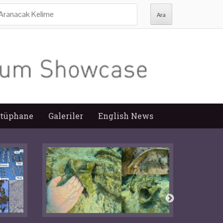
ra:
tüphane
Galeriler
English News