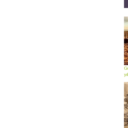
Gö
yı