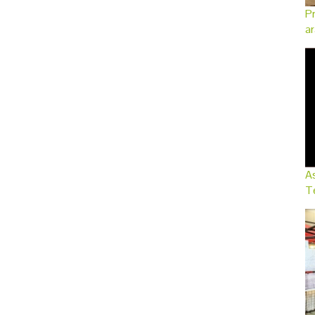
Pr
ar
As
Te