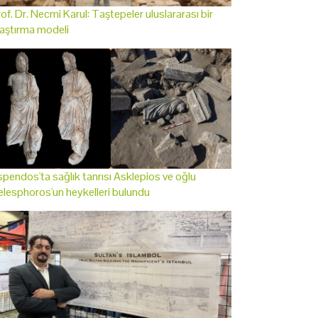
of. Dr. Necmi Karul: Taştepeler uluslararası bir
aştırma modeli
pendos'ta sağlık tanrısı Asklepios ve oğlu
lesphoros'un heykelleri bulundu