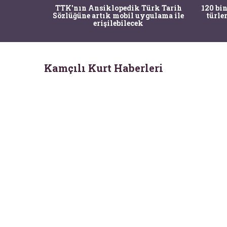
nrısı
TTK'nın Ansiklopedik Türk Tarih
120 bin
horos'un
Sözlüğüne artık mobil uygulama ile
türle
du
erişilebilecek
Kamçılı Kurt Haberleri