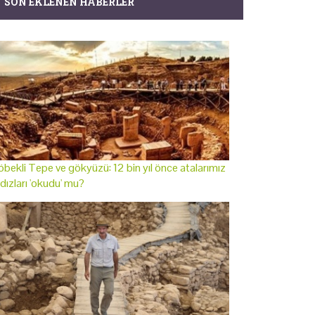
SON EKLENEN HABERLER
bekli Tepe ve gökyüzü: 12 bin yıl önce atalarımız
ldızları 'okudu' mu?