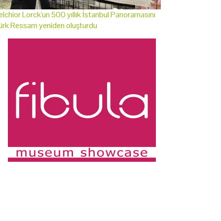
lchior Lorck'un 500 yıllık İstanbul Panoramasını
ürk Ressam yeniden oluşturdu