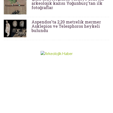
arkeolojik kazısı Yoğunburç'tan ilk
fotoğraflar
Aspendos'ta 2,20 metrelik mermer
Asklepios ve Telesphoros heykeli
bulundu