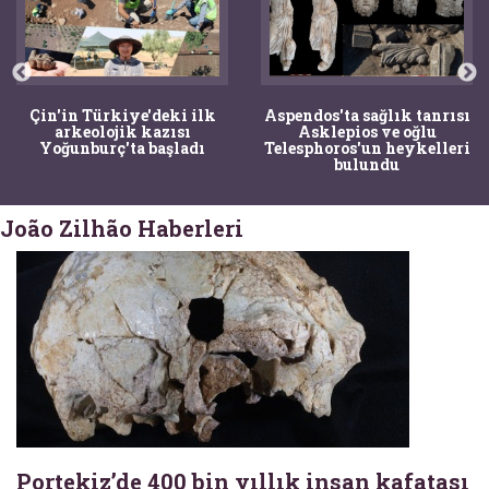
Çin'in Türkiye'deki ilk
Aspendos'ta sağlık tanrısı
arkeolojik kazısı
Asklepios ve oğlu
Yoğunburç'ta başladı
Telesphoros'un heykelleri
bulundu
João Zilhão Haberleri
Portekiz’de 400 bin yıllık insan kafatası