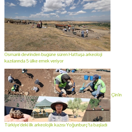
Osmanlı devrinden bugüne süren Hattuşa arkeoloji
kazılarında 5 ülke emek veriyor
Çin'in
Türkiye'deki ilk arkeolojik kazısı Yoğunburç'ta başladı