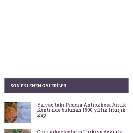
SON EKLENEN GALERILER
Yalvaç'taki Pisidia Antiokheia Antik
Kenti'nde bulunan 1500 yıllık litürjik
kap
Çinli arkeologların Türkiye'deki ilk