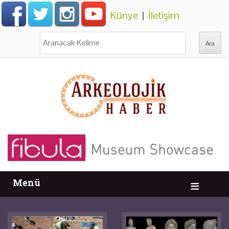
Künye
|
İletişim
Ara:
Menü