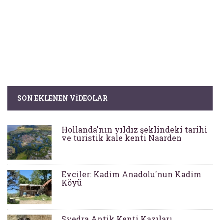
SON EKLENEN VIDEOLAR
Hollanda'nın yıldız şeklindeki tarihi
ve turistik kale kenti Naarden
Evciler: Kadim Anadolu'nun Kadim
Köyü
Syedra Antik Kenti Kazıları