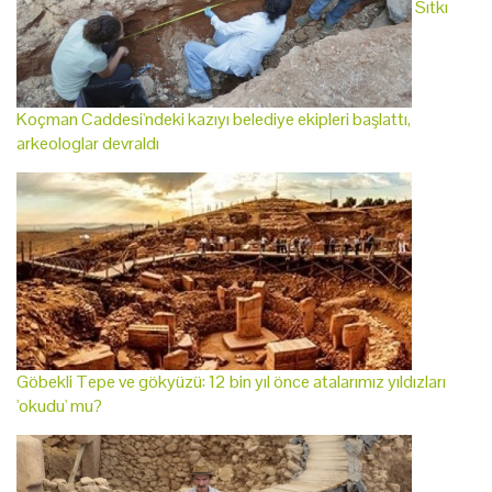
Sıtkı
Koçman Caddesi'ndeki kazıyı belediye ekipleri başlattı,
arkeologlar devraldı
Göbekli Tepe ve gökyüzü: 12 bin yıl önce atalarımız yıldızları
'okudu' mu?