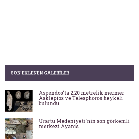
SON EKLENEN GALERILER
Aspendos'ta 2,20 metrelik mermer
Asklepios ve Telesphoros heykeli
bulundu
Urartu Medeniyeti'nin son görkemli
merkezi Ayanis