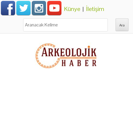
Künye
|
İletişim
Ara: