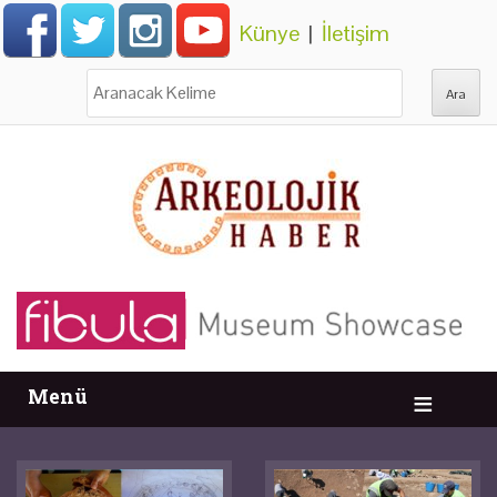
Künye
|
İletişim
Ara:
Menü