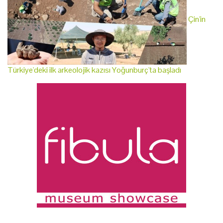
Çin'in
Türkiye'deki ilk arkeolojik kazısı Yoğunburç'ta başladı