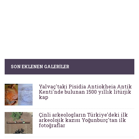
SON EKLENEN GALERILER
Yalvaç'taki Pisidia Antiokheia Antik
Kenti'nde bulunan 1500 yıllık litürjik
kap
Çinli arkeologların Türkiye'deki ilk
arkeolojik kazısı Yoğunburç'tan ilk
fotoğraflar