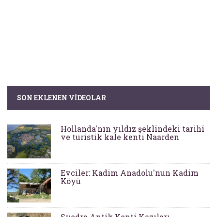
SON EKLENEN VIDEOLAR
Hollanda'nın yıldız şeklindeki tarihi
ve turistik kale kenti Naarden
Evciler: Kadim Anadolu'nun Kadim
Köyü
Syedra Antik Kenti Kazıları