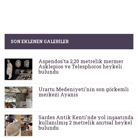
SON EKLENEN GALERILER
Aspendos'ta 2,20 metrelik mermer
Asklepios ve Telesphoros heykeli
bulundu
Urartu Medeniyeti'nin son görkemli
merkezi Ayanis
Sardes Antik Kenti'nde yol inşaatında
kullanılmış 2 metrelik anıtsal heykel
bulundu