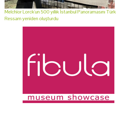
Melchior Lorck'un 500 yıllık İstanbul Panoramasını Türk
Ressam yeniden oluşturdu