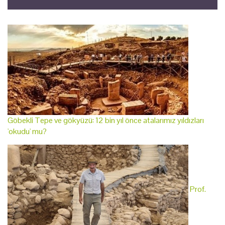
Göbekli Tepe ve gökyüzü: 12 bin yıl önce atalarımız yıldızları
'okudu' mu?
Prof.