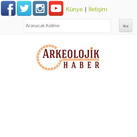
Künye
|
İletişim
Ara: