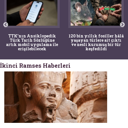
120 bin yıllık fosiller hâlâ
Bir torba kemik adli
yaşayan türlere ait çıktı
tıpçıları şaşkına çevirdi,
ve nesli kurumuş bir tür
kemiklerin sırrını
keşfedildi
arkeologlar çözdü
İkinci Ramses Haberleri