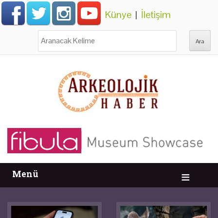
Künye
|
İletişim
Ara:
Menü