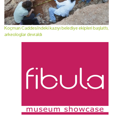
Koçman Caddesi'ndeki kazıyı belediye ekipleri başlattı,
arkeologlar devraldı