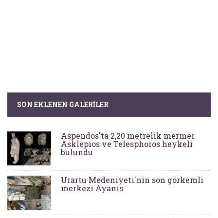
SON EKLENEN GALERILER
Aspendos'ta 2,20 metrelik mermer
Asklepios ve Telesphoros heykeli
bulundu
Urartu Medeniyeti'nin son görkemli
merkezi Ayanis