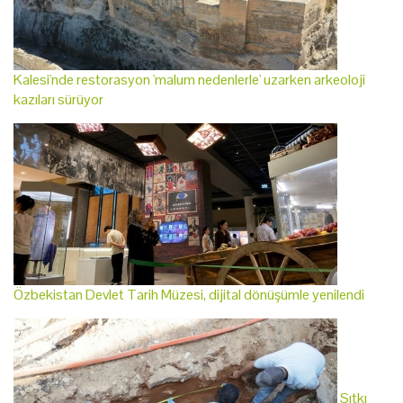
Kalesi'nde restorasyon 'malum nedenlerle' uzarken arkeoloji
kazıları sürüyor
Özbekistan Devlet Tarih Müzesi, dijital dönüşümle yenilendi
Sıtkı